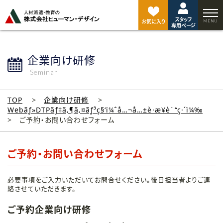
ペ
ー
スタッフ
ジ
お気に入り
専用ページ
ト
ッ
プ
企業向け研修
へ
Seminar
TOP
企業向け研修
Webãƒ»DTPãƒ‡ã‚¶ã‚¤ãƒ³ç§‘ï¼ˆå…¬å…±è·æ¥­è¨“ç·´ï¼‰
ご予約・お問い合わせフォーム
ご予約・お問い合わせフォーム
必要事項をご入力いただいてお問合せください。後日担当者よりご連
絡させていただきます。
ご予約企業向け研修