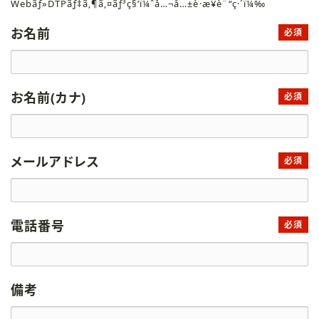
Webãƒ»DTPãƒ‡ã‚¶ã‚¤ãƒ³ç§‘ï¼ˆå…¬å…±è·æ¥­è¨“ç·´ï¼‰
お名前
必須
お名前(カナ)
必須
メールアドレス
必須
電話番号
必須
備考