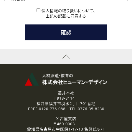
( 2 ) 派遣登録を希望される皆様
本登録に関するご連絡および本登録時の参考情報として利
個人情報の取り扱いについて、
用いたします。
上記の記載に同意する
なお、ご連絡手段は、電話・Ｅメールのいずれかの方法とい
たします。
( 3 ) スタッフ派遣を検討されている企業の皆様
お問い合わせの内容に回答するために利用いたします。
なお、ご連絡手段は、電話・Ｅメールのいずれかの方法とい
たします。
( 4 ) LEC福井南校「提携校］での講座受講を検討されている皆
様
資料送付、受講相談に関するご連絡のために利用いたしま
す。
その他、お問い合わせの内容に回答するために利用いたし
ます。
なお、ご連絡手段は、電話・Ｅメールのいずれかの方法とい
たします。
福井本社
〒918-8114
2.個人情報の第三者提供
福井県福井市羽水2丁目701番地
ご提供いただいた個人情報は、法令等の規定に従う場合を除き、
FREE.
0120-776-088
TEL.
0776-35-8230
ご本人の同意を得ずに第三者に提供することはありません。
名古屋支店
〒460-0003
3.個人情報の取り扱いの委託
愛知県名古屋市中区錦1-17-13 名興ビル7F
弊社の定める個人情報保護の評価基準を満たした委託先に、個