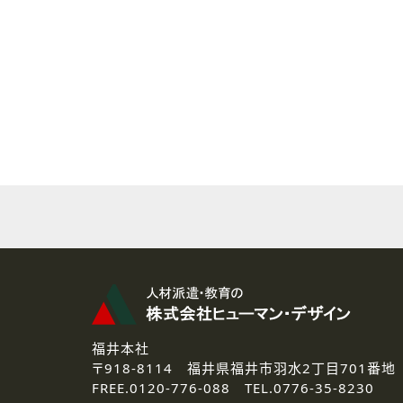
( 2 ) 派遣登録を希望される皆様
本登録に関するご連絡および本
なお、ご連絡手段は、電話・Ｅ
( 3 ) スタッフ派遣を検討され
お問い合わせの内容に回答す
なお、ご連絡手段は、電話・Ｅ
( 4 ) LEC福井南校「提携校
資料送付、受講相談に関するご
その他、お問い合わせの内容に
なお、ご連絡手段は、電話・Ｅ
2.個人情報の第三者提供
ご提供いただいた個人情報は、法
3.個人情報の取り扱いの委託
弊社の定める個人情報保護の評
福井本社
4.個人情報の開示等について
〒918-8114
福井県福井市羽水2丁目701番地
ご提供いただいた個人情報の開示
FREE.
0120-776-088 TEL.
0776-35-8230