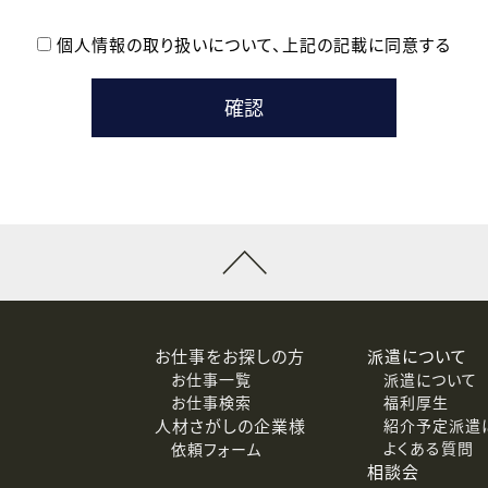
個人情報の取り扱いについて、
上記の記載に同意する
登録時の参考情報として利用いたします。
メールのいずれかの方法といたします。
ている企業の皆様
るために利用いたします。
メールのいずれかの方法といたします。
］での講座受講を検討されている皆様
連絡のために利用いたします。
回答するために利用いたします。
メールのいずれかの方法といたします。
令等の規定に従う場合を除き、ご本人の同意を得ずに第三者に提供
お仕事をお探しの方
派遣について
お仕事一覧
派遣について
価基準を満たした委託先に、個人情報を委託する場合があります。
お仕事検索
福利厚生
人材さがしの企業様
紹介予定派遣
よくある質問
依頼フォーム
等（利用目的の通知、開示、訂正、追加または削除、利用の停止、
相談会