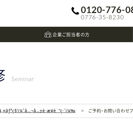
0120-776-0
0776-35-8230
企業ご担当者の方
修
Seminar
‚¤ãƒ³ç§‘ï¼ˆå…¬å…±è·æ¥­è¨“ç·´ï¼‰
ご予約・お問い合わせ