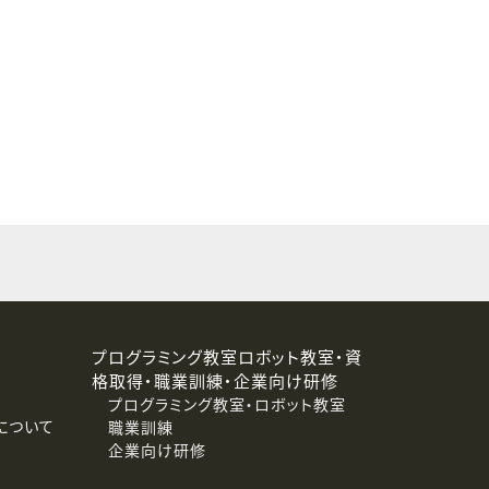
することはありません。
プログラミング教室ロボット教室・資
格取得・職業訓練・企業向け研修
プログラミング教室・ロボット教室
について
職業訓練
企業向け研修
消去および第三者への提供停止）