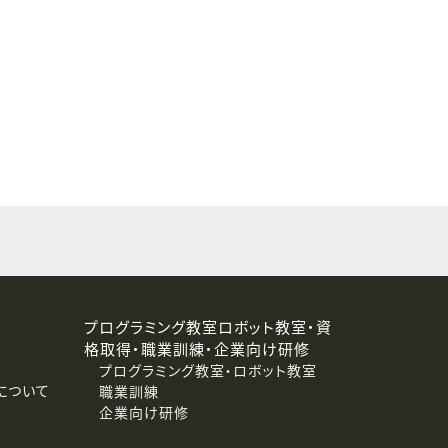
することはありません。
プログラミング教室ロボット教室・資
格取得・職業訓練・企業向け研修
プログラミング教室・ロボット教室
について
職業訓練
企業向け研修
消去および第三者への提供停止）