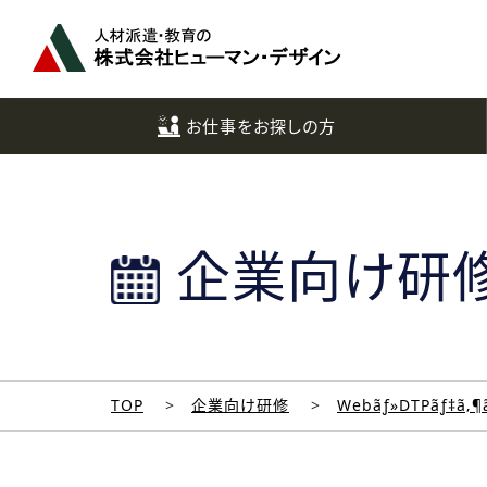
ペ
ー
ジ
ト
ッ
お仕事をお探しの方
プ
へ
企業向け研
TOP
企業向け研修
Webãƒ»DTPãƒ‡ã‚¶ã