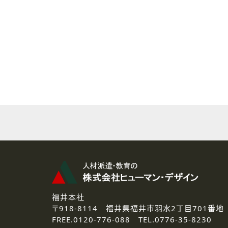
( 2 ) 派遣登録を希望される皆様
本登録に関するご連絡および本
なお、ご連絡手段は、電話・Ｅ
( 3 ) スタッフ派遣を検討され
お問い合わせの内容に回答す
なお、ご連絡手段は、電話・Ｅ
( 4 ) LEC福井南校「提携校
資料送付、受講相談に関するご
その他、お問い合わせの内容に
なお、ご連絡手段は、電話・Ｅ
2.個人情報の第三者提供
ご提供いただいた個人情報は、法
3.個人情報の取り扱いの委託
弊社の定める個人情報保護の評
福井本社
4.個人情報の開示等について
〒918-8114
福井県福井市羽水2丁目701番地
ご提供いただいた個人情報の開示
FREE.
0120-776-088 TEL.
0776-35-8230