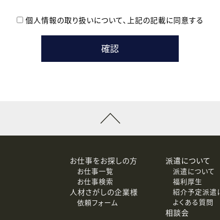
個人情報の取り扱いについて、
上記の記載に同意する
登録時の参考情報として利用いたします。
メールのいずれかの方法といたします。
ている企業の皆様
るために利用いたします。
メールのいずれかの方法といたします。
］での講座受講を検討されている皆様
連絡のために利用いたします。
回答するために利用いたします。
メールのいずれかの方法といたします。
令等の規定に従う場合を除き、ご本人の同意を得ずに第三者に提供
お仕事をお探しの方
派遣について
お仕事一覧
派遣について
価基準を満たした委託先に、個人情報を委託する場合があります。
お仕事検索
福利厚生
人材さがしの企業様
紹介予定派遣
よくある質問
依頼フォーム
等（利用目的の通知、開示、訂正、追加または削除、利用の停止、
相談会