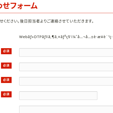
わせフォーム
せください。後日担当者よりご連絡させていただきます。
Webãƒ»DTPãƒ‡ã‚¶ã‚¤ãƒ³ç§‘ï¼ˆå…¬å…±è·æ¥­è¨“ç
必須
必須
必須
必須