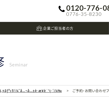
0120-776-0
0776-35-8230
企業ご担当者の方
修
Seminar
‚¤ãƒ³ç§‘ï¼ˆå…¬å…±è·æ¥­è¨“ç·´ï¼‰
ご予約・お問い合わせ