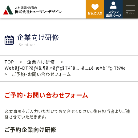
ペ
ー
スタッフ
ジ
お気に入り
専用ページ
ト
ッ
プ
企業向け研修
へ
Seminar
TOP
企業向け研修
Webãƒ»DTPãƒ‡ã‚¶ã‚¤ãƒ³ç§‘ï¼ˆå…¬å…±è·æ¥­è¨“ç·´ï¼‰
ご予約・お問い合わせフォーム
ご予約・お問い合わせフォーム
必要事項をご入力いただいてお問合せください。後日担当者よりご連
絡させていただきます。
ご予約企業向け研修