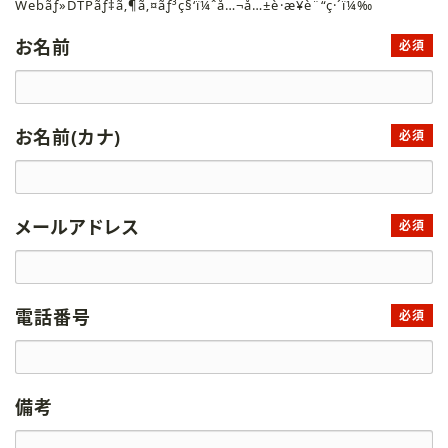
Webãƒ»DTPãƒ‡ã‚¶ã‚¤ãƒ³ç§‘ï¼ˆå…¬å…±è·æ¥­è¨“ç·´ï¼‰
お名前
必須
お名前(カナ)
必須
メールアドレス
必須
電話番号
必須
備考