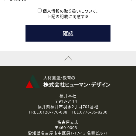
( 2 ) 派遣登録を希望される皆様
本登録に関するご連絡および本登録時の参考情報として利
個人情報の取り扱いについて、
用いたします。
上記の記載に同意する
なお、ご連絡手段は、電話・Ｅメールのいずれかの方法とい
たします。
( 3 ) スタッフ派遣を検討されている企業の皆様
お問い合わせの内容に回答するために利用いたします。
なお、ご連絡手段は、電話・Ｅメールのいずれかの方法とい
たします。
( 4 ) LEC福井南校「提携校］での講座受講を検討されている皆
様
資料送付、受講相談に関するご連絡のために利用いたしま
す。
その他、お問い合わせの内容に回答するために利用いたし
ます。
なお、ご連絡手段は、電話・Ｅメールのいずれかの方法とい
たします。
福井本社
〒918-8114
2.個人情報の第三者提供
福井県福井市羽水2丁目701番地
ご提供いただいた個人情報は、法令等の規定に従う場合を除き、
FREE.
0120-776-088
TEL.
0776-35-8230
ご本人の同意を得ずに第三者に提供することはありません。
名古屋支店
〒460-0003
3.個人情報の取り扱いの委託
愛知県名古屋市中区錦1-17-13 名興ビル7F
弊社の定める個人情報保護の評価基準を満たした委託先に、個