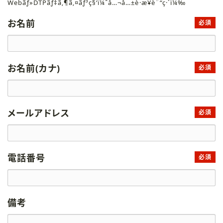
Webãƒ»DTPãƒ‡ã‚¶ã‚¤ãƒ³ç§‘ï¼ˆå…¬å…±è·æ¥­è¨“ç·´ï¼‰
お名前
必須
お名前(カナ)
必須
メールアドレス
必須
電話番号
必須
備考