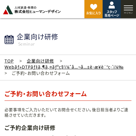
ペ
ー
スタッフ
ジ
お気に入り
専用ページ
ト
ッ
プ
企業向け研修
へ
Seminar
TOP
企業向け研修
Webãƒ»DTPãƒ‡ã‚¶ã‚¤ãƒ³ç§‘ï¼ˆå…¬å…±è·æ¥­è¨“ç·´ï¼‰
ご予約・お問い合わせフォーム
ご予約・お問い合わせフォーム
必要事項をご入力いただいてお問合せください。後日担当者よりご連
絡させていただきます。
ご予約企業向け研修