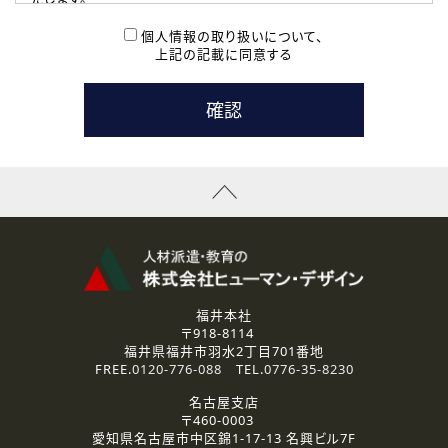
( 2 ) 派遣登録を希望される皆様
本登録に関するご連絡および本登録時の参考情報として利
個人情報の取り扱いについて、
用いたします。
上記の記載に同意する
なお、ご連絡手段は、電話・Ｅメールのいずれかの方法とい
たします。
( 3 ) スタッフ派遣を検討されている企業の皆様
お問い合わせの内容に回答するために利用いたします。
なお、ご連絡手段は、電話・Ｅメールのいずれかの方法とい
たします。
( 4 ) LEC福井南校「提携校］での講座受講を検討されている皆
様
資料送付、受講相談に関するご連絡のために利用いたしま
す。
その他、お問い合わせの内容に回答するために利用いたし
ます。
なお、ご連絡手段は、電話・Ｅメールのいずれかの方法とい
たします。
福井本社
〒918-8114
2.個人情報の第三者提供
福井県福井市羽水2丁目701番地
ご提供いただいた個人情報は、法令等の規定に従う場合を除き、
FREE.
0120-776-088
TEL.
0776-35-8230
ご本人の同意を得ずに第三者に提供することはありません。
名古屋支店
〒460-0003
3.個人情報の取り扱いの委託
愛知県名古屋市中区錦1-17-13 名興ビル7F
弊社の定める個人情報保護の評価基準を満たした委託先に、個