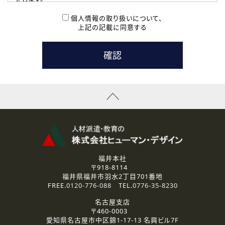
( 2 ) 派遣登録を希望される皆様
本登録に関するご連絡および本登録時の参考情報として利
個人情報の取り扱いについて、
用いたします。
上記の記載に同意する
なお、ご連絡手段は、電話・Ｅメールのいずれかの方法とい
たします。
( 3 ) スタッフ派遣を検討されている企業の皆様
お問い合わせの内容に回答するために利用いたします。
なお、ご連絡手段は、電話・Ｅメールのいずれかの方法とい
たします。
( 4 ) LEC福井南校「提携校］での講座受講を検討されている皆
様
資料送付、受講相談に関するご連絡のために利用いたしま
す。
その他、お問い合わせの内容に回答するために利用いたし
ます。
なお、ご連絡手段は、電話・Ｅメールのいずれかの方法とい
たします。
福井本社
〒918-8114
2.個人情報の第三者提供
福井県福井市羽水2丁目701番地
ご提供いただいた個人情報は、法令等の規定に従う場合を除き、
FREE.
0120-776-088
TEL.
0776-35-8230
ご本人の同意を得ずに第三者に提供することはありません。
名古屋支店
〒460-0003
3.個人情報の取り扱いの委託
愛知県名古屋市中区錦1-17-13 名興ビル7F
弊社の定める個人情報保護の評価基準を満たした委託先に、個