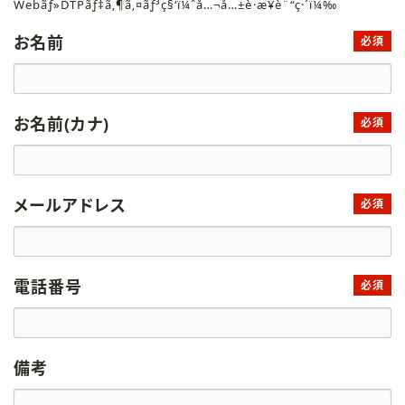
Webãƒ»DTPãƒ‡ã‚¶ã‚¤ãƒ³ç§‘ï¼ˆå…¬å…±è·æ¥­è¨“ç·´ï¼‰
お名前
必須
お名前(カナ)
必須
メールアドレス
必須
電話番号
必須
備考