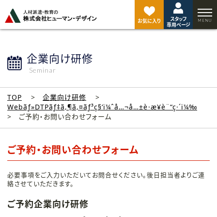
ペ
ー
スタッフ
ジ
お気に入り
専用ページ
ト
ッ
プ
企業向け研修
へ
Seminar
TOP
企業向け研修
Webãƒ»DTPãƒ‡ã‚¶ã‚¤ãƒ³ç§‘ï¼ˆå…¬å…±è·æ¥­è¨“ç·´ï¼‰
ご予約・お問い合わせフォーム
ご予約・お問い合わせフォーム
必要事項をご入力いただいてお問合せください。後日担当者よりご連
絡させていただきます。
ご予約企業向け研修