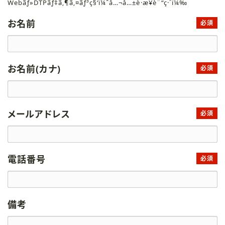
Webãƒ»DTPãƒ‡ã‚¶ã‚¤ãƒ³ç§‘ï¼ˆå…¬å…±è·æ¥­è¨“ç·´ï¼‰
お名前
必須
お名前(カナ)
必須
メールアドレス
必須
電話番号
必須
備考