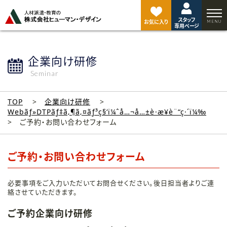
ペ
ー
スタッフ
ジ
お気に入り
専用ページ
ト
ッ
プ
企業向け研修
へ
Seminar
TOP
企業向け研修
Webãƒ»DTPãƒ‡ã‚¶ã‚¤ãƒ³ç§‘ï¼ˆå…¬å…±è·æ¥­è¨“ç·´ï¼‰
ご予約・お問い合わせフォーム
ご予約・お問い合わせフォーム
必要事項をご入力いただいてお問合せください。後日担当者よりご連
絡させていただきます。
ご予約企業向け研修