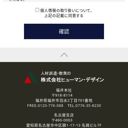
( 2 ) 派遣登録を希望される皆様
本登録に関するご連絡および本登録時の参考情報として利
個人情報の取り扱いについて、
用いたします。
上記の記載に同意する
なお、ご連絡手段は、電話・Ｅメールのいずれかの方法とい
たします。
( 3 ) スタッフ派遣を検討されている企業の皆様
お問い合わせの内容に回答するために利用いたします。
なお、ご連絡手段は、電話・Ｅメールのいずれかの方法とい
たします。
( 4 ) LEC福井南校「提携校］での講座受講を検討されている皆
様
資料送付、受講相談に関するご連絡のために利用いたしま
す。
その他、お問い合わせの内容に回答するために利用いたし
ます。
なお、ご連絡手段は、電話・Ｅメールのいずれかの方法とい
たします。
福井本社
〒918-8114
2.個人情報の第三者提供
福井県福井市羽水2丁目701番地
ご提供いただいた個人情報は、法令等の規定に従う場合を除き、
FREE.
0120-776-088
TEL.
0776-35-8230
ご本人の同意を得ずに第三者に提供することはありません。
名古屋支店
〒460-0003
3.個人情報の取り扱いの委託
愛知県名古屋市中区錦1-17-13 名興ビル7F
弊社の定める個人情報保護の評価基準を満たした委託先に、個