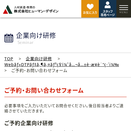
ペ
ー
スタッフ
ジ
お気に入り
専用ページ
ト
ッ
プ
企業向け研修
へ
Seminar
TOP
企業向け研修
Webãƒ»DTPãƒ‡ã‚¶ã‚¤ãƒ³ç§‘ï¼ˆå…¬å…±è·æ¥­è¨“ç·´ï¼‰
ご予約・お問い合わせフォーム
ご予約・お問い合わせフォーム
必要事項をご入力いただいてお問合せください。後日担当者よりご連
絡させていただきます。
ご予約企業向け研修