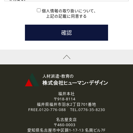
( 2 ) 派遣登録を希望される皆様
本登録に関するご連絡および本登録時の参考情報として利
個人情報の取り扱いについて、
用いたします。
上記の記載に同意する
なお、ご連絡手段は、電話・Ｅメールのいずれかの方法とい
たします。
( 3 ) スタッフ派遣を検討されている企業の皆様
お問い合わせの内容に回答するために利用いたします。
なお、ご連絡手段は、電話・Ｅメールのいずれかの方法とい
たします。
( 4 ) LEC福井南校「提携校］での講座受講を検討されている皆
様
資料送付、受講相談に関するご連絡のために利用いたしま
す。
その他、お問い合わせの内容に回答するために利用いたし
ます。
なお、ご連絡手段は、電話・Ｅメールのいずれかの方法とい
たします。
福井本社
〒918-8114
2.個人情報の第三者提供
福井県福井市羽水2丁目701番地
ご提供いただいた個人情報は、法令等の規定に従う場合を除き、
FREE.
0120-776-088
TEL.
0776-35-8230
ご本人の同意を得ずに第三者に提供することはありません。
名古屋支店
〒460-0003
3.個人情報の取り扱いの委託
愛知県名古屋市中区錦1-17-13 名興ビル7F
弊社の定める個人情報保護の評価基準を満たした委託先に、個