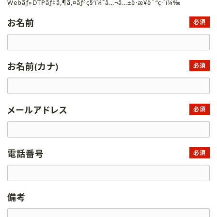
Webãƒ»DTPãƒ‡ã‚¶ã‚¤ãƒ³ç§‘ï¼ˆå…¬å…±è·æ¥­è¨“ç·´ï¼‰
お名前
必須
お名前(カナ)
必須
メールアドレス
必須
電話番号
必須
備考