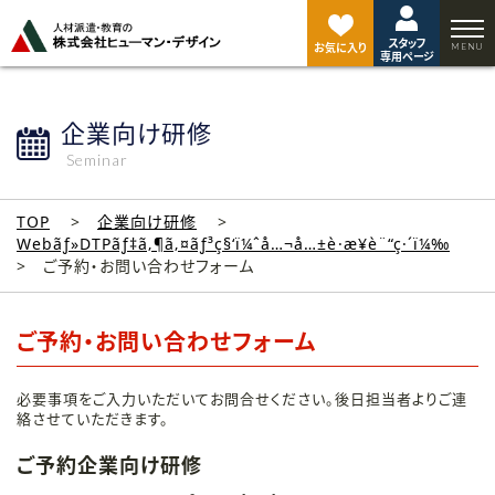
ペ
ー
スタッフ
ジ
お気に入り
専用ページ
ト
ッ
プ
企業向け研修
へ
Seminar
TOP
企業向け研修
Webãƒ»DTPãƒ‡ã‚¶ã‚¤ãƒ³ç§‘ï¼ˆå…¬å…±è·æ¥­è¨“ç·´ï¼‰
ご予約・お問い合わせフォーム
ご予約・お問い合わせフォーム
必要事項をご入力いただいてお問合せください。後日担当者よりご連
絡させていただきます。
ご予約企業向け研修