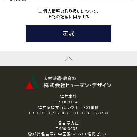
( 2 ) 派遣登録を希望される皆様
本登録に関するご連絡および本登録時の参考情報として利
個人情報の取り扱いについて、
用いたします。
上記の記載に同意する
なお、ご連絡手段は、電話・Ｅメールのいずれかの方法とい
たします。
( 3 ) スタッフ派遣を検討されている企業の皆様
お問い合わせの内容に回答するために利用いたします。
なお、ご連絡手段は、電話・Ｅメールのいずれかの方法とい
たします。
( 4 ) LEC福井南校「提携校］での講座受講を検討されている皆
様
資料送付、受講相談に関するご連絡のために利用いたしま
す。
その他、お問い合わせの内容に回答するために利用いたし
ます。
なお、ご連絡手段は、電話・Ｅメールのいずれかの方法とい
たします。
福井本社
〒918-8114
2.個人情報の第三者提供
福井県福井市羽水2丁目701番地
ご提供いただいた個人情報は、法令等の規定に従う場合を除き、
FREE.
0120-776-088
TEL.
0776-35-8230
ご本人の同意を得ずに第三者に提供することはありません。
名古屋支店
〒460-0003
3.個人情報の取り扱いの委託
愛知県名古屋市中区錦1-17-13 名興ビル7F
弊社の定める個人情報保護の評価基準を満たした委託先に、個