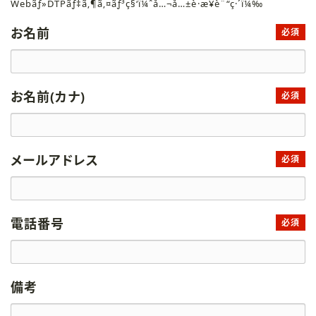
Webãƒ»DTPãƒ‡ã‚¶ã‚¤ãƒ³ç§‘ï¼ˆå…¬å…±è·æ¥­è¨“ç·´ï¼‰
お名前
必須
お名前(カナ)
必須
メールアドレス
必須
電話番号
必須
備考