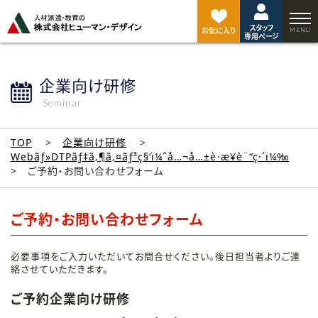
ペ
ー
スタッフ
ジ
お気に入り
専用ページ
ト
ッ
プ
企業向け研修
へ
Seminar
TOP
企業向け研修
Webãƒ»DTPãƒ‡ã‚¶ã‚¤ãƒ³ç§‘ï¼ˆå…¬å…±è·æ¥­è¨“ç·´ï¼‰
ご予約・お問い合わせフォーム
ご予約・お問い合わせフォーム
必要事項をご入力いただいてお問合せください。後日担当者よりご連
絡させていただきます。
ご予約企業向け研修