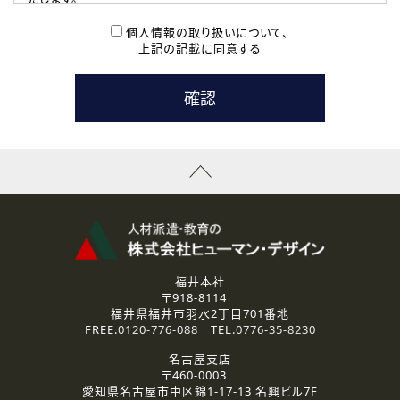
( 2 ) 派遣登録を希望される皆様
本登録に関するご連絡および本登録時の参考情報として利
個人情報の取り扱いについて、
用いたします。
上記の記載に同意する
なお、ご連絡手段は、電話・Ｅメールのいずれかの方法とい
たします。
( 3 ) スタッフ派遣を検討されている企業の皆様
お問い合わせの内容に回答するために利用いたします。
なお、ご連絡手段は、電話・Ｅメールのいずれかの方法とい
たします。
( 4 ) LEC福井南校「提携校］での講座受講を検討されている皆
様
資料送付、受講相談に関するご連絡のために利用いたしま
す。
その他、お問い合わせの内容に回答するために利用いたし
ます。
なお、ご連絡手段は、電話・Ｅメールのいずれかの方法とい
たします。
福井本社
〒918-8114
2.個人情報の第三者提供
福井県福井市羽水2丁目701番地
ご提供いただいた個人情報は、法令等の規定に従う場合を除き、
FREE.
0120-776-088
TEL.
0776-35-8230
ご本人の同意を得ずに第三者に提供することはありません。
名古屋支店
〒460-0003
3.個人情報の取り扱いの委託
愛知県名古屋市中区錦1-17-13 名興ビル7F
弊社の定める個人情報保護の評価基準を満たした委託先に、個