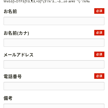
Webãƒ»DTPãƒ‡ã‚¶ã‚¤ãƒ³ç§‘ï¼ˆå…¬å…±è·æ¥­è¨“ç·´ï¼‰
お名前
必須
お名前(カナ)
必須
メールアドレス
必須
電話番号
必須
備考