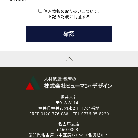
( 2 ) 派遣登録を希望される皆様
本登録に関するご連絡および本登録時の参考情報として利
個人情報の取り扱いについて、
用いたします。
上記の記載に同意する
なお、ご連絡手段は、電話・Ｅメールのいずれかの方法とい
たします。
( 3 ) スタッフ派遣を検討されている企業の皆様
お問い合わせの内容に回答するために利用いたします。
なお、ご連絡手段は、電話・Ｅメールのいずれかの方法とい
たします。
( 4 ) LEC福井南校「提携校］での講座受講を検討されている皆
様
資料送付、受講相談に関するご連絡のために利用いたしま
す。
その他、お問い合わせの内容に回答するために利用いたし
ます。
なお、ご連絡手段は、電話・Ｅメールのいずれかの方法とい
たします。
福井本社
〒918-8114
2.個人情報の第三者提供
福井県福井市羽水2丁目701番地
ご提供いただいた個人情報は、法令等の規定に従う場合を除き、
FREE.
0120-776-088
TEL.
0776-35-8230
ご本人の同意を得ずに第三者に提供することはありません。
名古屋支店
〒460-0003
3.個人情報の取り扱いの委託
愛知県名古屋市中区錦1-17-13 名興ビル7F
弊社の定める個人情報保護の評価基準を満たした委託先に、個