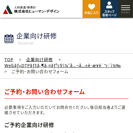
ペ
ー
スタッフ
ジ
お気に入り
専用ページ
ト
ッ
プ
企業向け研修
へ
Seminar
TOP
企業向け研修
Webãƒ»DTPãƒ‡ã‚¶ã‚¤ãƒ³ç§‘ï¼ˆå…¬å…±è·æ¥­è¨“ç·´ï¼‰
ご予約・お問い合わせフォーム
ご予約・お問い合わせフォーム
必要事項をご入力いただいてお問合せください。後日担当者よりご連
絡させていただきます。
ご予約企業向け研修