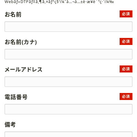
Webãƒ»DTPãƒ‡ã‚¶ã‚¤ãƒ³ç§‘ï¼ˆå…¬å…±è·æ¥­è¨“ç·´ï¼‰
お名前
必須
お名前(カナ)
必須
メールアドレス
必須
電話番号
必須
備考