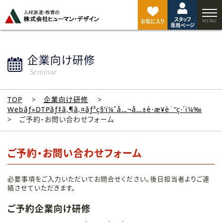
ペ
ー
スタッフ
ジ
お気に入り
専用ページ
ト
ッ
プ
企業向け研修
へ
Seminar
TOP
企業向け研修
Webãƒ»DTPãƒ‡ã‚¶ã‚¤ãƒ³ç§‘ï¼ˆå…¬å…±è·æ¥­è¨“ç·´ï¼‰
ご予約・お問い合わせフォーム
ご予約・お問い合わせフォーム
必要事項をご入力いただいてお問合せください。後日担当者よりご連
絡させていただきます。
ご予約企業向け研修