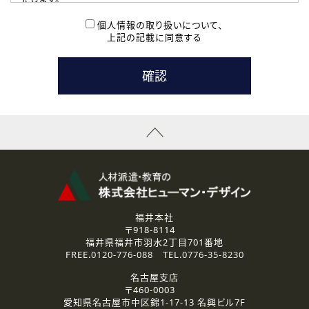
( 2 ) 派遣登録を希望される皆様
本登録に関するご連絡および本登録時の参考情報として利
個人情報の取り扱いについて、
用いたします。
上記の記載に同意する
なお、ご連絡手段は、電話・Ｅメールのいずれかの方法とい
たします。
( 3 ) スタッフ派遣を検討されている企業の皆様
お問い合わせの内容に回答するために利用いたします。
なお、ご連絡手段は、電話・Ｅメールのいずれかの方法とい
たします。
( 4 ) LEC福井南校「提携校］での講座受講を検討されている皆
様
資料送付、受講相談に関するご連絡のために利用いたしま
す。
その他、お問い合わせの内容に回答するために利用いたし
ます。
なお、ご連絡手段は、電話・Ｅメールのいずれかの方法とい
たします。
福井本社
〒918-8114
2.個人情報の第三者提供
福井県福井市羽水2丁目701番地
ご提供いただいた個人情報は、法令等の規定に従う場合を除き、
FREE.
0120-776-088
TEL.
0776-35-8230
ご本人の同意を得ずに第三者に提供することはありません。
名古屋支店
〒460-0003
3.個人情報の取り扱いの委託
愛知県名古屋市中区錦1-17-13 名興ビル7F
弊社の定める個人情報保護の評価基準を満たした委託先に、個