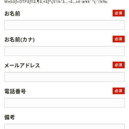
Webãƒ»DTPãƒ‡ã‚¶ã‚¤ãƒ³ç§‘ï¼ˆå…¬å…±è·æ¥­è¨“ç·´ï¼‰
お名前
必須
お名前(カナ)
必須
メールアドレス
必須
電話番号
必須
備考