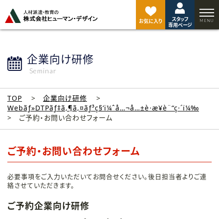
ペ
ー
スタッフ
ジ
お気に入り
専用ページ
ト
ッ
プ
企業向け研修
へ
Seminar
TOP
企業向け研修
Webãƒ»DTPãƒ‡ã‚¶ã‚¤ãƒ³ç§‘ï¼ˆå…¬å…±è·æ¥­è¨“ç·´ï¼‰
ご予約・お問い合わせフォーム
ご予約・お問い合わせフォーム
必要事項をご入力いただいてお問合せください。後日担当者よりご連
絡させていただきます。
ご予約企業向け研修