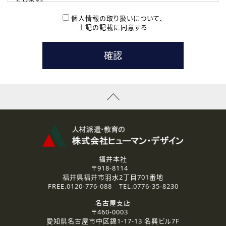
( 2 ) 派遣登録を希望される皆様
本登録に関するご連絡および本登録時の参考情報として利
個人情報の取り扱いについて、
用いたします。
上記の記載に同意する
なお、ご連絡手段は、電話・Ｅメールのいずれかの方法とい
たします。
( 3 ) スタッフ派遣を検討されている企業の皆様
お問い合わせの内容に回答するために利用いたします。
なお、ご連絡手段は、電話・Ｅメールのいずれかの方法とい
たします。
( 4 ) LEC福井南校「提携校］での講座受講を検討されている皆
様
資料送付、受講相談に関するご連絡のために利用いたしま
す。
その他、お問い合わせの内容に回答するために利用いたし
ます。
なお、ご連絡手段は、電話・Ｅメールのいずれかの方法とい
たします。
福井本社
〒918-8114
2.個人情報の第三者提供
福井県福井市羽水2丁目701番地
ご提供いただいた個人情報は、法令等の規定に従う場合を除き、
FREE.
0120-776-088
TEL.
0776-35-8230
ご本人の同意を得ずに第三者に提供することはありません。
名古屋支店
〒460-0003
3.個人情報の取り扱いの委託
愛知県名古屋市中区錦1-17-13 名興ビル7F
弊社の定める個人情報保護の評価基準を満たした委託先に、個