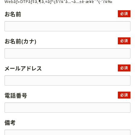
Webãƒ»DTPãƒ‡ã‚¶ã‚¤ãƒ³ç§‘ï¼ˆå…¬å…±è·æ¥­è¨“ç·´ï¼‰
お名前
必須
お名前(カナ)
必須
メールアドレス
必須
電話番号
必須
備考