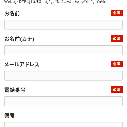
Webãƒ»DTPãƒ‡ã‚¶ã‚¤ãƒ³ç§‘ï¼ˆå…¬å…±è·æ¥­è¨“ç·´ï¼‰
お名前
必須
お名前(カナ)
必須
メールアドレス
必須
電話番号
必須
備考