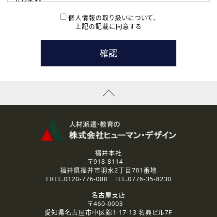
( 2 ) 派遣登録を希望される皆様
本登録に関するご連絡および本登録時の参考情報として利
個人情報の取り扱いについて、
用いたします。
上記の記載に同意する
なお、ご連絡手段は、電話・Ｅメールのいずれかの方法とい
たします。
( 3 ) スタッフ派遣を検討されている企業の皆様
お問い合わせの内容に回答するために利用いたします。
なお、ご連絡手段は、電話・Ｅメールのいずれかの方法とい
たします。
( 4 ) LEC福井南校「提携校］での講座受講を検討されている皆
様
資料送付、受講相談に関するご連絡のために利用いたしま
す。
その他、お問い合わせの内容に回答するために利用いたし
ます。
なお、ご連絡手段は、電話・Ｅメールのいずれかの方法とい
たします。
福井本社
〒918-8114
2.個人情報の第三者提供
福井県福井市羽水2丁目701番地
ご提供いただいた個人情報は、法令等の規定に従う場合を除き、
FREE.
0120-776-088
TEL.
0776-35-8230
ご本人の同意を得ずに第三者に提供することはありません。
名古屋支店
〒460-0003
3.個人情報の取り扱いの委託
愛知県名古屋市中区錦1-17-13 名興ビル7F
弊社の定める個人情報保護の評価基準を満たした委託先に、個