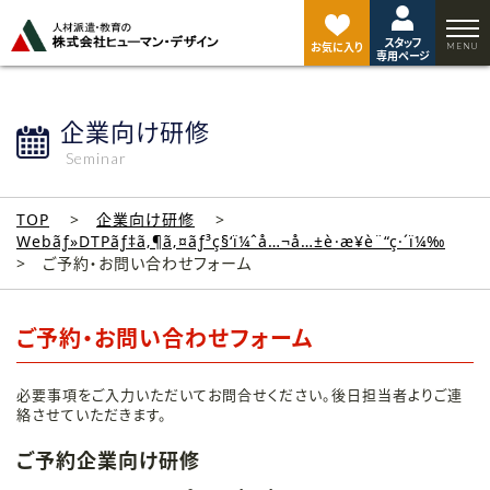
ペ
ー
スタッフ
ジ
お気に入り
専用ページ
ト
ッ
プ
企業向け研修
へ
Seminar
TOP
企業向け研修
Webãƒ»DTPãƒ‡ã‚¶ã‚¤ãƒ³ç§‘ï¼ˆå…¬å…±è·æ¥­è¨“ç·´ï¼‰
ご予約・お問い合わせフォーム
ご予約・お問い合わせフォーム
必要事項をご入力いただいてお問合せください。後日担当者よりご連
絡させていただきます。
ご予約企業向け研修