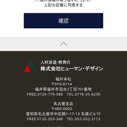
用いたします。
上記の記載に同意する
なお、ご連絡手段は、電話・Ｅメールのいずれかの方法とい
たします。
( 3 ) スタッフ派遣を検討されている企業の皆様
お問い合わせの内容に回答するために利用いたします。
なお、ご連絡手段は、電話・Ｅメールのいずれかの方法とい
たします。
( 4 ) LEC福井南校「提携校］での講座受講を検討されている皆
様
資料送付、受講相談に関するご連絡のために利用いたしま
す。
その他、お問い合わせの内容に回答するために利用いたし
ます。
なお、ご連絡手段は、電話・Ｅメールのいずれかの方法とい
たします。
福井本社
〒918-8114
2.個人情報の第三者提供
福井県福井市羽水2丁目701番地
ご提供いただいた個人情報は、法令等の規定に従う場合を除き、
FREE.
0120-776-088
TEL.
0776-35-8230
ご本人の同意を得ずに第三者に提供することはありません。
名古屋支店
〒460-0003
3.個人情報の取り扱いの委託
愛知県名古屋市中区錦1-17-13 名興ビル7F
弊社の定める個人情報保護の評価基準を満たした委託先に、個
FREE.
0120-203-348
TEL.
052-202-3113
人情報を委託する場合があります。