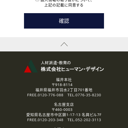
用いたします。
上記の記載に同意する
なお、ご連絡手段は、電話・Ｅメールのいずれかの方法とい
たします。
( 3 ) スタッフ派遣を検討されている企業の皆様
お問い合わせの内容に回答するために利用いたします。
なお、ご連絡手段は、電話・Ｅメールのいずれかの方法とい
たします。
( 4 ) LEC福井南校「提携校］での講座受講を検討されている皆
様
資料送付、受講相談に関するご連絡のために利用いたしま
す。
その他、お問い合わせの内容に回答するために利用いたし
ます。
なお、ご連絡手段は、電話・Ｅメールのいずれかの方法とい
たします。
福井本社
〒918-8114
2.個人情報の第三者提供
福井県福井市羽水2丁目701番地
ご提供いただいた個人情報は、法令等の規定に従う場合を除き、
FREE.
0120-776-088
TEL.
0776-35-8230
ご本人の同意を得ずに第三者に提供することはありません。
名古屋支店
〒460-0003
3.個人情報の取り扱いの委託
愛知県名古屋市中区錦1-17-13 名興ビル7F
弊社の定める個人情報保護の評価基準を満たした委託先に、個
FREE.
0120-203-348
TEL.
052-202-3113
人情報を委託する場合があります。