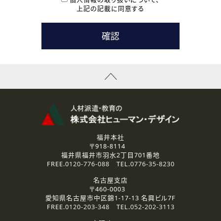
用いたします。
上記の記載に同意する
なお、ご連絡手段は、電話・Ｅメールのいずれかの方法とい
たします。
( 3 ) スタッフ派遣を検討されている企業の皆様
お問い合わせの内容に回答するために利用いたします。
なお、ご連絡手段は、電話・Ｅメールのいずれかの方法とい
たします。
( 4 ) LEC福井南校「提携校］での講座受講を検討されている皆
様
資料送付、受講相談に関するご連絡のために利用いたしま
す。
その他、お問い合わせの内容に回答するために利用いたし
ます。
なお、ご連絡手段は、電話・Ｅメールのいずれかの方法とい
たします。
福井本社
〒918-8114
2.個人情報の第三者提供
福井県福井市羽水2丁目701番地
ご提供いただいた個人情報は、法令等の規定に従う場合を除き、
FREE.
0120-776-088
TEL.
0776-35-8230
ご本人の同意を得ずに第三者に提供することはありません。
名古屋支店
〒460-0003
3.個人情報の取り扱いの委託
愛知県名古屋市中区錦1-17-13 名興ビル7F
弊社の定める個人情報保護の評価基準を満たした委託先に、個
FREE.
0120-203-348
TEL.
052-202-3113
人情報を委託する場合があります。