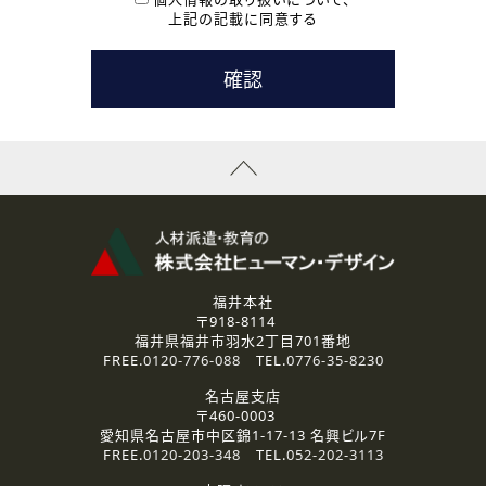
用いたします。
上記の記載に同意する
なお、ご連絡手段は、電話・Ｅメールのいずれかの方法とい
たします。
( 3 ) スタッフ派遣を検討されている企業の皆様
お問い合わせの内容に回答するために利用いたします。
なお、ご連絡手段は、電話・Ｅメールのいずれかの方法とい
たします。
( 4 ) LEC福井南校「提携校］での講座受講を検討されている皆
様
資料送付、受講相談に関するご連絡のために利用いたしま
す。
その他、お問い合わせの内容に回答するために利用いたし
ます。
なお、ご連絡手段は、電話・Ｅメールのいずれかの方法とい
たします。
福井本社
〒918-8114
2.個人情報の第三者提供
福井県福井市羽水2丁目701番地
ご提供いただいた個人情報は、法令等の規定に従う場合を除き、
FREE.
0120-776-088
TEL.
0776-35-8230
ご本人の同意を得ずに第三者に提供することはありません。
名古屋支店
〒460-0003
3.個人情報の取り扱いの委託
愛知県名古屋市中区錦1-17-13 名興ビル7F
弊社の定める個人情報保護の評価基準を満たした委託先に、個
FREE.
0120-203-348
TEL.
052-202-3113
人情報を委託する場合があります。