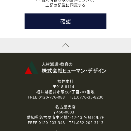
用いたします。
上記の記載に同意する
なお、ご連絡手段は、電話・Ｅメールのいずれかの方法とい
たします。
( 3 ) スタッフ派遣を検討されている企業の皆様
お問い合わせの内容に回答するために利用いたします。
なお、ご連絡手段は、電話・Ｅメールのいずれかの方法とい
たします。
( 4 ) LEC福井南校「提携校］での講座受講を検討されている皆
様
資料送付、受講相談に関するご連絡のために利用いたしま
す。
その他、お問い合わせの内容に回答するために利用いたし
ます。
なお、ご連絡手段は、電話・Ｅメールのいずれかの方法とい
たします。
福井本社
〒918-8114
2.個人情報の第三者提供
福井県福井市羽水2丁目701番地
ご提供いただいた個人情報は、法令等の規定に従う場合を除き、
FREE.
0120-776-088
TEL.
0776-35-8230
ご本人の同意を得ずに第三者に提供することはありません。
名古屋支店
〒460-0003
3.個人情報の取り扱いの委託
愛知県名古屋市中区錦1-17-13 名興ビル7F
弊社の定める個人情報保護の評価基準を満たした委託先に、個
FREE.
0120-203-348
TEL.
052-202-3113
人情報を委託する場合があります。