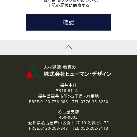
用いたします。
上記の記載に同意する
なお、ご連絡手段は、電話・Ｅメールのいずれかの方法とい
たします。
( 3 ) スタッフ派遣を検討されている企業の皆様
お問い合わせの内容に回答するために利用いたします。
なお、ご連絡手段は、電話・Ｅメールのいずれかの方法とい
たします。
( 4 ) LEC福井南校「提携校］での講座受講を検討されている皆
様
資料送付、受講相談に関するご連絡のために利用いたしま
す。
その他、お問い合わせの内容に回答するために利用いたし
ます。
なお、ご連絡手段は、電話・Ｅメールのいずれかの方法とい
たします。
福井本社
〒918-8114
2.個人情報の第三者提供
福井県福井市羽水2丁目701番地
ご提供いただいた個人情報は、法令等の規定に従う場合を除き、
FREE.
0120-776-088
TEL.
0776-35-8230
ご本人の同意を得ずに第三者に提供することはありません。
名古屋支店
〒460-0003
3.個人情報の取り扱いの委託
愛知県名古屋市中区錦1-17-13 名興ビル7F
弊社の定める個人情報保護の評価基準を満たした委託先に、個
FREE.
0120-203-348
TEL.
052-202-3113
人情報を委託する場合があります。