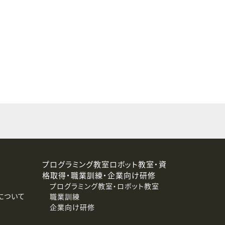
することはありません。
プログラミング教室ロボット教室・資
格取得・職業訓練・企業向け研修
プログラミング教室・ロボット教室
について
職業訓練
企業向け研修
消去および第三者への提供停止）