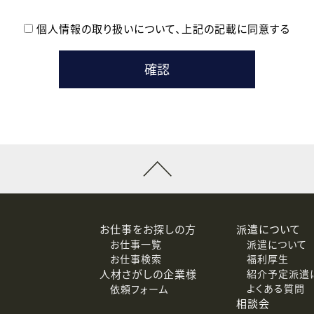
個人情報の取り扱いについて、
上記の記載に同意する
登録時の参考情報として利用いたします。
メールのいずれかの方法といたします。
ている企業の皆様
るために利用いたします。
メールのいずれかの方法といたします。
］での講座受講を検討されている皆様
連絡のために利用いたします。
回答するために利用いたします。
メールのいずれかの方法といたします。
令等の規定に従う場合を除き、ご本人の同意を得ずに第三者に提供
お仕事をお探しの方
派遣について
お仕事一覧
派遣について
価基準を満たした委託先に、個人情報を委託する場合があります。
お仕事検索
福利厚生
人材さがしの企業様
紹介予定派遣
よくある質問
依頼フォーム
等（利用目的の通知、開示、訂正、追加または削除、利用の停止、
相談会