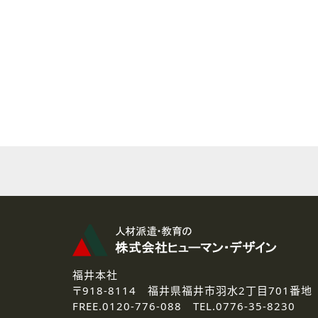
( 2 ) 派遣登録を希望される皆様
本登録に関するご連絡および本
なお、ご連絡手段は、電話・Ｅ
( 3 ) スタッフ派遣を検討され
お問い合わせの内容に回答す
なお、ご連絡手段は、電話・Ｅ
( 4 ) LEC福井南校「提携校
資料送付、受講相談に関するご
その他、お問い合わせの内容に
なお、ご連絡手段は、電話・Ｅ
2.個人情報の第三者提供
ご提供いただいた個人情報は、法
3.個人情報の取り扱いの委託
弊社の定める個人情報保護の評
福井本社
4.個人情報の開示等について
〒918-8114
福井県福井市羽水2丁目701番地
ご提供いただいた個人情報の開示
FREE.
0120-776-088 TEL.
0776-35-8230