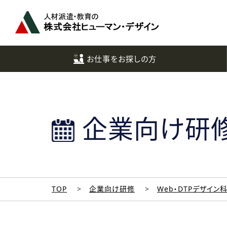
ペ
ー
ジ
ト
ッ
お仕事をお探しの方
プ
へ
企業向け研
TOP
企業向け研修
Web・DTPデザイン