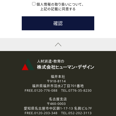
本登録に関するご連絡および本登録時の参考情報として利
個人情報の取り扱いについて、
用いたします。
上記の記載に同意する
なお、ご連絡手段は、電話・Ｅメールのいずれかの方法とい
たします。
( 3 ) スタッフ派遣を検討されている企業の皆様
お問い合わせの内容に回答するために利用いたします。
なお、ご連絡手段は、電話・Ｅメールのいずれかの方法とい
たします。
( 4 ) LEC福井南校「提携校］での講座受講を検討されている皆
様
資料送付、受講相談に関するご連絡のために利用いたしま
す。
その他、お問い合わせの内容に回答するために利用いたし
ます。
なお、ご連絡手段は、電話・Ｅメールのいずれかの方法とい
たします。
福井本社
〒918-8114
2.個人情報の第三者提供
福井県福井市羽水2丁目701番地
ご提供いただいた個人情報は、法令等の規定に従う場合を除き、
FREE.
0120-776-088
TEL.
0776-35-8230
ご本人の同意を得ずに第三者に提供することはありません。
名古屋支店
〒460-0003
3.個人情報の取り扱いの委託
愛知県名古屋市中区錦1-17-13 名興ビル7F
弊社の定める個人情報保護の評価基準を満たした委託先に、個
FREE.
0120-203-348
TEL.
052-202-3113
人情報を委託する場合があります。