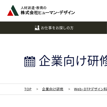
ペ
ー
ジ
ト
ッ
お仕事をお探しの方
プ
へ
企業向け研
TOP
企業向け研修
Web・DTPデザイン