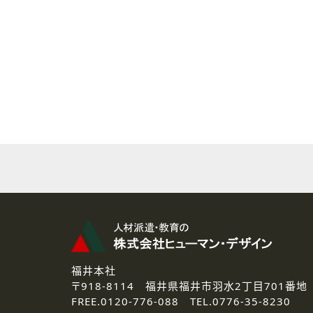
( 2 ) 派遣登録を希望される皆様
本登録に関するご連絡および本
なお、ご連絡手段は、電話・Ｅ
( 3 ) スタッフ派遣を検討され
お問い合わせの内容に回答す
なお、ご連絡手段は、電話・Ｅ
( 4 ) LEC福井南校「提携校
資料送付、受講相談に関するご
その他、お問い合わせの内容に
なお、ご連絡手段は、電話・Ｅ
2.個人情報の第三者提供
ご提供いただいた個人情報は、法
3.個人情報の取り扱いの委託
弊社の定める個人情報保護の評
福井本社
4.個人情報の開示等について
〒918-8114
福井県福井市羽水2丁目701番地
ご提供いただいた個人情報の開示
FREE.
0120-776-088 TEL.
0776-35-8230