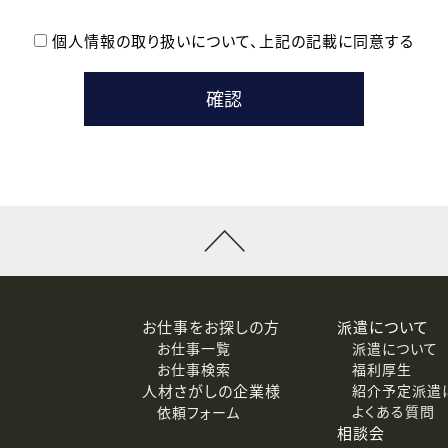
個人情報の取り扱いについて、
上記の記載に同意する
登録時の参考情報として利用いたします。
メールのいずれかの方法といたします。
ている企業の皆様
るために利用いたします。
メールのいずれかの方法といたします。
］での講座受講を検討されている皆様
連絡のために利用いたします。
回答するために利用いたします。
メールのいずれかの方法といたします。
令等の規定に従う場合を除き、ご本人の同意を得ずに第三者に提供
お仕事をお探しの方
派遣について
お仕事一覧
派遣について
価基準を満たした委託先に、個人情報を委託する場合があります。
お仕事検索
福利厚生
人材さがしの企業様
紹介予定派遣
よくある質問
依頼フォーム
等（利用目的の通知、開示、訂正、追加または削除、利用の停止、
相談会