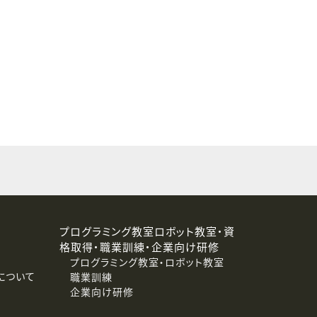
することはありません。
プログラミング教室ロボット教室・資
格取得・職業訓練・企業向け研修
プログラミング教室・ロボット教室
について
職業訓練
企業向け研修
消去および第三者への提供停止）