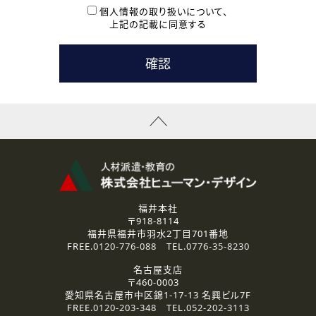
本登録に関するご連絡および本登録時の参考情報として利
個人情報の取り扱いについて、
用いたします。
上記の記載に同意する
なお、ご連絡手段は、電話・Ｅメールのいずれかの方法とい
たします。
( 3 ) スタッフ派遣を検討されている企業の皆様
お問い合わせの内容に回答するために利用いたします。
なお、ご連絡手段は、電話・Ｅメールのいずれかの方法とい
たします。
( 4 ) LEC福井南校「提携校］での講座受講を検討されている皆
様
資料送付、受講相談に関するご連絡のために利用いたしま
す。
その他、お問い合わせの内容に回答するために利用いたし
ます。
なお、ご連絡手段は、電話・Ｅメールのいずれかの方法とい
たします。
福井本社
〒918-8114
2.個人情報の第三者提供
福井県福井市羽水2丁目701番地
ご提供いただいた個人情報は、法令等の規定に従う場合を除き、
FREE.
0120-776-088
TEL.
0776-35-8230
ご本人の同意を得ずに第三者に提供することはありません。
名古屋支店
〒460-0003
3.個人情報の取り扱いの委託
愛知県名古屋市中区錦1-17-13 名興ビル7F
弊社の定める個人情報保護の評価基準を満たした委託先に、個
FREE.
0120-203-348
TEL.
052-202-3113
人情報を委託する場合があります。