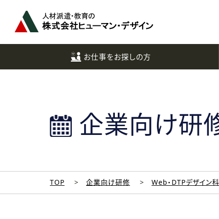
ペ
ー
ジ
ト
ッ
お仕事をお探しの方
プ
へ
企業向け研
TOP
企業向け研修
Web・DTPデザイン