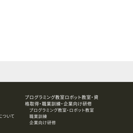
することはありません。
プログラミング教室ロボット教室・資
格取得・職業訓練・企業向け研修
プログラミング教室・ロボット教室
について
職業訓練
企業向け研修
消去および第三者への提供停止）