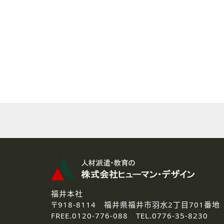
( 2 ) 派遣登録を希望される皆様
本登録に関するご連絡および本
なお、ご連絡手段は、電話・Ｅ
( 3 ) スタッフ派遣を検討され
お問い合わせの内容に回答す
なお、ご連絡手段は、電話・Ｅ
( 4 ) LEC福井南校「提携校
資料送付、受講相談に関するご
その他、お問い合わせの内容に
なお、ご連絡手段は、電話・Ｅ
2.個人情報の第三者提供
ご提供いただいた個人情報は、法
3.個人情報の取り扱いの委託
弊社の定める個人情報保護の評
福井本社
4.個人情報の開示等について
〒918-8114
福井県福井市羽水2丁目701番地
ご提供いただいた個人情報の開示
FREE.
0120-776-088 TEL.
0776-35-8230