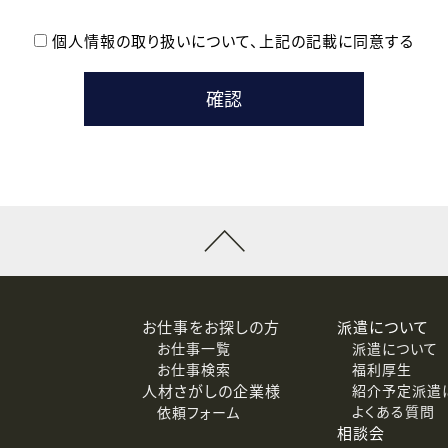
個人情報の取り扱いについて、
上記の記載に同意する
登録時の参考情報として利用いたします。
メールのいずれかの方法といたします。
ている企業の皆様
るために利用いたします。
メールのいずれかの方法といたします。
］での講座受講を検討されている皆様
連絡のために利用いたします。
回答するために利用いたします。
メールのいずれかの方法といたします。
令等の規定に従う場合を除き、ご本人の同意を得ずに第三者に提供
お仕事をお探しの方
派遣について
お仕事一覧
派遣について
価基準を満たした委託先に、個人情報を委託する場合があります。
お仕事検索
福利厚生
人材さがしの企業様
紹介予定派遣
よくある質問
依頼フォーム
等（利用目的の通知、開示、訂正、追加または削除、利用の停止、
相談会