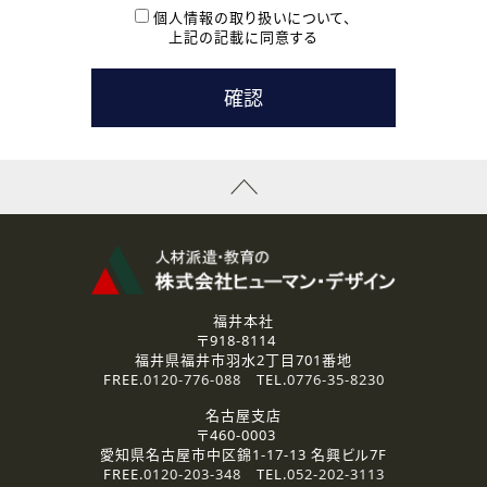
本登録に関するご連絡および本登録時の参考情報として利
個人情報の取り扱いについて、
用いたします。
上記の記載に同意する
なお、ご連絡手段は、電話・Ｅメールのいずれかの方法とい
たします。
( 3 ) スタッフ派遣を検討されている企業の皆様
お問い合わせの内容に回答するために利用いたします。
なお、ご連絡手段は、電話・Ｅメールのいずれかの方法とい
たします。
( 4 ) LEC福井南校「提携校］での講座受講を検討されている皆
様
資料送付、受講相談に関するご連絡のために利用いたしま
す。
その他、お問い合わせの内容に回答するために利用いたし
ます。
なお、ご連絡手段は、電話・Ｅメールのいずれかの方法とい
たします。
福井本社
〒918-8114
2.個人情報の第三者提供
福井県福井市羽水2丁目701番地
ご提供いただいた個人情報は、法令等の規定に従う場合を除き、
FREE.
0120-776-088
TEL.
0776-35-8230
ご本人の同意を得ずに第三者に提供することはありません。
名古屋支店
〒460-0003
3.個人情報の取り扱いの委託
愛知県名古屋市中区錦1-17-13 名興ビル7F
弊社の定める個人情報保護の評価基準を満たした委託先に、個
FREE.
0120-203-348
TEL.
052-202-3113
人情報を委託する場合があります。