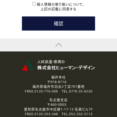
本登録に関するご連絡および本登録時の参考情報として利
個人情報の取り扱いについて、
用いたします。
上記の記載に同意する
なお、ご連絡手段は、電話・Ｅメールのいずれかの方法とい
たします。
( 3 ) スタッフ派遣を検討されている企業の皆様
お問い合わせの内容に回答するために利用いたします。
なお、ご連絡手段は、電話・Ｅメールのいずれかの方法とい
たします。
( 4 ) LEC福井南校「提携校］での講座受講を検討されている皆
様
資料送付、受講相談に関するご連絡のために利用いたしま
す。
その他、お問い合わせの内容に回答するために利用いたし
ます。
なお、ご連絡手段は、電話・Ｅメールのいずれかの方法とい
たします。
福井本社
〒918-8114
2.個人情報の第三者提供
福井県福井市羽水2丁目701番地
ご提供いただいた個人情報は、法令等の規定に従う場合を除き、
FREE.
0120-776-088
TEL.
0776-35-8230
ご本人の同意を得ずに第三者に提供することはありません。
名古屋支店
〒460-0003
3.個人情報の取り扱いの委託
愛知県名古屋市中区錦1-17-13 名興ビル7F
弊社の定める個人情報保護の評価基準を満たした委託先に、個
FREE.
0120-203-348
TEL.
052-202-3113
人情報を委託する場合があります。