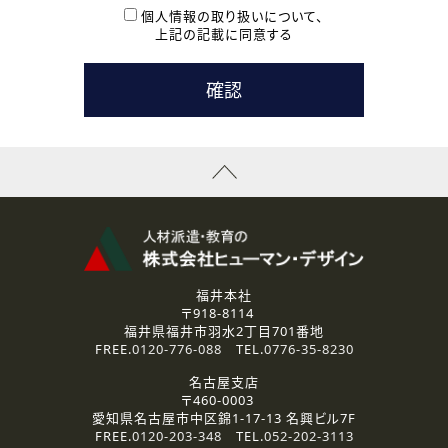
本登録に関するご連絡および本登録時の参考情報として利
個人情報の取り扱いについて、
用いたします。
上記の記載に同意する
なお、ご連絡手段は、電話・Ｅメールのいずれかの方法とい
たします。
( 3 ) スタッフ派遣を検討されている企業の皆様
お問い合わせの内容に回答するために利用いたします。
なお、ご連絡手段は、電話・Ｅメールのいずれかの方法とい
たします。
( 4 ) LEC福井南校「提携校］での講座受講を検討されている皆
様
資料送付、受講相談に関するご連絡のために利用いたしま
す。
その他、お問い合わせの内容に回答するために利用いたし
ます。
なお、ご連絡手段は、電話・Ｅメールのいずれかの方法とい
たします。
福井本社
〒918-8114
2.個人情報の第三者提供
福井県福井市羽水2丁目701番地
ご提供いただいた個人情報は、法令等の規定に従う場合を除き、
FREE.
0120-776-088
TEL.
0776-35-8230
ご本人の同意を得ずに第三者に提供することはありません。
名古屋支店
〒460-0003
3.個人情報の取り扱いの委託
愛知県名古屋市中区錦1-17-13 名興ビル7F
弊社の定める個人情報保護の評価基準を満たした委託先に、個
FREE.
0120-203-348
TEL.
052-202-3113
人情報を委託する場合があります。