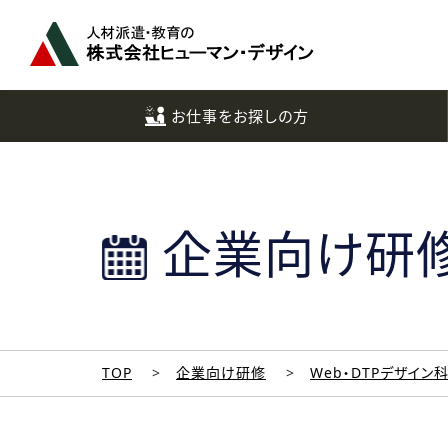
ペ
ー
ジ
ト
ッ
お仕事をお探しの方
プ
へ
企業向け研
TOP
企業向け研修
Web・DTPデザイン