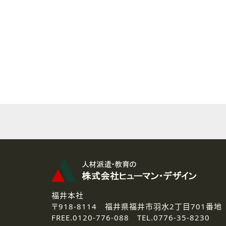
( 2 ) 派遣登録を希望される皆様
本登録に関するご連絡および本
なお、ご連絡手段は、電話・Ｅ
( 3 ) スタッフ派遣を検討され
お問い合わせの内容に回答す
なお、ご連絡手段は、電話・Ｅ
( 4 ) LEC福井南校「提携校
資料送付、受講相談に関するご
その他、お問い合わせの内容に
なお、ご連絡手段は、電話・Ｅ
2.個人情報の第三者提供
ご提供いただいた個人情報は、法
3.個人情報の取り扱いの委託
弊社の定める個人情報保護の評
福井本社
4.個人情報の開示等について
〒918-8114
福井県福井市羽水2丁目701番地
ご提供いただいた個人情報の開示
FREE.
0120-776-088 TEL.
0776-35-8230