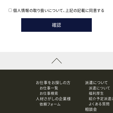
個人情報の取り扱いについて、
上記の記載に同意する
登録時の参考情報として利用いたします。
メールのいずれかの方法といたします。
ている企業の皆様
るために利用いたします。
メールのいずれかの方法といたします。
］での講座受講を検討されている皆様
連絡のために利用いたします。
回答するために利用いたします。
メールのいずれかの方法といたします。
令等の規定に従う場合を除き、ご本人の同意を得ずに第三者に提供
お仕事をお探しの方
派遣について
お仕事一覧
派遣について
価基準を満たした委託先に、個人情報を委託する場合があります。
お仕事検索
福利厚生
人材さがしの企業様
紹介予定派遣
よくある質問
依頼フォーム
等（利用目的の通知、開示、訂正、追加または削除、利用の停止、
相談会