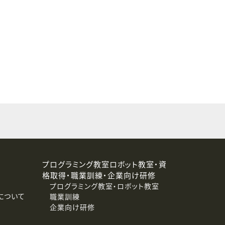
することはありません。
プログラミング教室ロボット教室・資
格取得・職業訓練・企業向け研修
プログラミング教室・ロボット教室
について
職業訓練
企業向け研修
消去および第三者への提供停止）