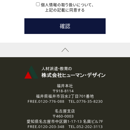
本登録に関するご連絡および本登録時の参考情報として利
個人情報の取り扱いについて、
用いたします。
上記の記載に同意する
なお、ご連絡手段は、電話・Ｅメールのいずれかの方法とい
たします。
( 3 ) スタッフ派遣を検討されている企業の皆様
お問い合わせの内容に回答するために利用いたします。
なお、ご連絡手段は、電話・Ｅメールのいずれかの方法とい
たします。
( 4 ) LEC福井南校「提携校］での講座受講を検討されている皆
様
資料送付、受講相談に関するご連絡のために利用いたしま
す。
その他、お問い合わせの内容に回答するために利用いたし
ます。
なお、ご連絡手段は、電話・Ｅメールのいずれかの方法とい
たします。
福井本社
〒918-8114
2.個人情報の第三者提供
福井県福井市羽水2丁目701番地
ご提供いただいた個人情報は、法令等の規定に従う場合を除き、
FREE.
0120-776-088
TEL.
0776-35-8230
ご本人の同意を得ずに第三者に提供することはありません。
名古屋支店
〒460-0003
3.個人情報の取り扱いの委託
愛知県名古屋市中区錦1-17-13 名興ビル7F
弊社の定める個人情報保護の評価基準を満たした委託先に、個
FREE.
0120-203-348
TEL.
052-202-3113
人情報を委託する場合があります。