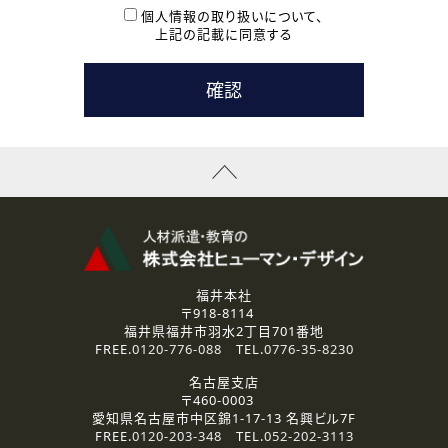
本登録に関するご連絡および本登録時の参考情報として利
個人情報の取り扱いについて、
用いたします。
上記の記載に同意する
なお、ご連絡手段は、電話・Ｅメールのいずれかの方法とい
たします。
( 3 ) スタッフ派遣を検討されている企業の皆様
お問い合わせの内容に回答するために利用いたします。
なお、ご連絡手段は、電話・Ｅメールのいずれかの方法とい
たします。
( 4 ) LEC福井南校「提携校］での講座受講を検討されている皆
様
資料送付、受講相談に関するご連絡のために利用いたしま
す。
その他、お問い合わせの内容に回答するために利用いたし
ます。
なお、ご連絡手段は、電話・Ｅメールのいずれかの方法とい
たします。
福井本社
〒918-8114
2.個人情報の第三者提供
福井県福井市羽水2丁目701番地
ご提供いただいた個人情報は、法令等の規定に従う場合を除き、
FREE.
0120-776-088
TEL.
0776-35-8230
ご本人の同意を得ずに第三者に提供することはありません。
名古屋支店
〒460-0003
3.個人情報の取り扱いの委託
愛知県名古屋市中区錦1-17-13 名興ビル7F
弊社の定める個人情報保護の評価基準を満たした委託先に、個
FREE.
0120-203-348
TEL.
052-202-3113
人情報を委託する場合があります。