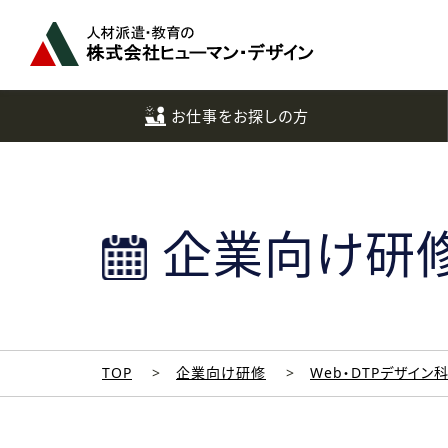
ペ
ー
ジ
ト
ッ
お仕事をお探しの方
プ
へ
企業向け研
TOP
企業向け研修
Web・DTPデザイン