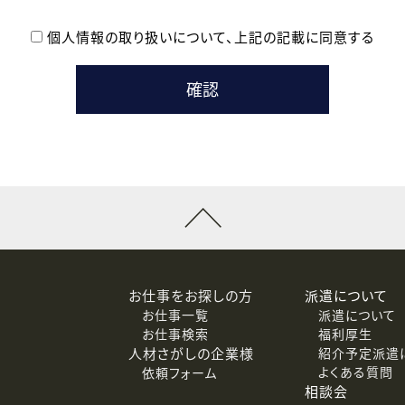
個人情報の取り扱いについて、
上記の記載に同意する
登録時の参考情報として利用いたします。
メールのいずれかの方法といたします。
ている企業の皆様
るために利用いたします。
メールのいずれかの方法といたします。
］での講座受講を検討されている皆様
連絡のために利用いたします。
回答するために利用いたします。
メールのいずれかの方法といたします。
令等の規定に従う場合を除き、ご本人の同意を得ずに第三者に提供
お仕事をお探しの方
派遣について
お仕事一覧
派遣について
価基準を満たした委託先に、個人情報を委託する場合があります。
お仕事検索
福利厚生
人材さがしの企業様
紹介予定派遣
よくある質問
依頼フォーム
等（利用目的の通知、開示、訂正、追加または削除、利用の停止、
相談会