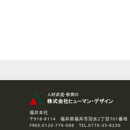
( 2 ) 派遣登録を希望される皆様
本登録に関するご連絡および本
なお、ご連絡手段は、電話・Ｅ
( 3 ) スタッフ派遣を検討され
お問い合わせの内容に回答す
なお、ご連絡手段は、電話・Ｅ
( 4 ) LEC福井南校「提携校
資料送付、受講相談に関するご
その他、お問い合わせの内容に
なお、ご連絡手段は、電話・Ｅ
2.個人情報の第三者提供
ご提供いただいた個人情報は、法
3.個人情報の取り扱いの委託
弊社の定める個人情報保護の評
福井本社
4.個人情報の開示等について
〒918-8114
福井県福井市羽水2丁目701番地
ご提供いただいた個人情報の開示
FREE.
0120-776-088 TEL.
0776-35-8230