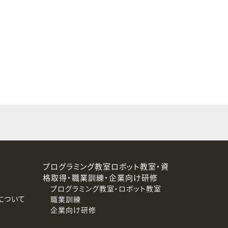
することはありません。
プログラミング教室ロボット教室・資
格取得・職業訓練・企業向け研修
プログラミング教室・ロボット教室
について
職業訓練
企業向け研修
消去および第三者への提供停止）