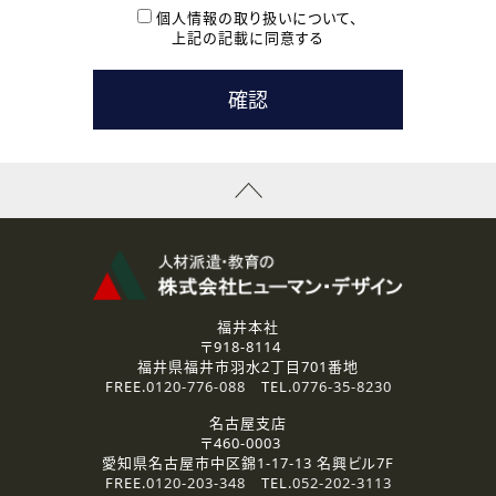
本登録に関するご連絡および本登録時の参考情報として利
個人情報の取り扱いについて、
用いたします。
上記の記載に同意する
なお、ご連絡手段は、電話・Ｅメールのいずれかの方法とい
たします。
( 3 ) スタッフ派遣を検討されている企業の皆様
お問い合わせの内容に回答するために利用いたします。
なお、ご連絡手段は、電話・Ｅメールのいずれかの方法とい
たします。
( 4 ) LEC福井南校「提携校］での講座受講を検討されている皆
様
資料送付、受講相談に関するご連絡のために利用いたしま
す。
その他、お問い合わせの内容に回答するために利用いたし
ます。
なお、ご連絡手段は、電話・Ｅメールのいずれかの方法とい
たします。
福井本社
〒918-8114
2.個人情報の第三者提供
福井県福井市羽水2丁目701番地
ご提供いただいた個人情報は、法令等の規定に従う場合を除き、
FREE.
0120-776-088
TEL.
0776-35-8230
ご本人の同意を得ずに第三者に提供することはありません。
名古屋支店
〒460-0003
3.個人情報の取り扱いの委託
愛知県名古屋市中区錦1-17-13 名興ビル7F
弊社の定める個人情報保護の評価基準を満たした委託先に、個
FREE.
0120-203-348
TEL.
052-202-3113
人情報を委託する場合があります。