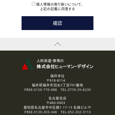
本登録に関するご連絡および本登録時の参考情報として利
個人情報の取り扱いについて、
用いたします。
上記の記載に同意する
なお、ご連絡手段は、電話・Ｅメールのいずれかの方法とい
たします。
( 3 ) スタッフ派遣を検討されている企業の皆様
お問い合わせの内容に回答するために利用いたします。
なお、ご連絡手段は、電話・Ｅメールのいずれかの方法とい
たします。
( 4 ) LEC福井南校「提携校］での講座受講を検討されている皆
様
資料送付、受講相談に関するご連絡のために利用いたしま
す。
その他、お問い合わせの内容に回答するために利用いたし
ます。
なお、ご連絡手段は、電話・Ｅメールのいずれかの方法とい
たします。
福井本社
〒918-8114
2.個人情報の第三者提供
福井県福井市羽水2丁目701番地
ご提供いただいた個人情報は、法令等の規定に従う場合を除き、
FREE.
0120-776-088
TEL.
0776-35-8230
ご本人の同意を得ずに第三者に提供することはありません。
名古屋支店
〒460-0003
3.個人情報の取り扱いの委託
愛知県名古屋市中区錦1-17-13 名興ビル7F
弊社の定める個人情報保護の評価基準を満たした委託先に、個
FREE.
0120-203-348
TEL.
052-202-3113
人情報を委託する場合があります。