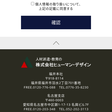
本登録に関するご連絡および本登録時の参考情報として利
個人情報の取り扱いについて、
用いたします。
上記の記載に同意する
なお、ご連絡手段は、電話・Ｅメールのいずれかの方法とい
たします。
( 3 ) スタッフ派遣を検討されている企業の皆様
お問い合わせの内容に回答するために利用いたします。
なお、ご連絡手段は、電話・Ｅメールのいずれかの方法とい
たします。
( 4 ) LEC福井南校「提携校］での講座受講を検討されている皆
様
資料送付、受講相談に関するご連絡のために利用いたしま
す。
その他、お問い合わせの内容に回答するために利用いたし
ます。
なお、ご連絡手段は、電話・Ｅメールのいずれかの方法とい
たします。
福井本社
〒918-8114
2.個人情報の第三者提供
福井県福井市羽水2丁目701番地
ご提供いただいた個人情報は、法令等の規定に従う場合を除き、
FREE.
0120-776-088
TEL.
0776-35-8230
ご本人の同意を得ずに第三者に提供することはありません。
名古屋支店
〒460-0003
3.個人情報の取り扱いの委託
愛知県名古屋市中区錦1-17-13 名興ビル7F
弊社の定める個人情報保護の評価基準を満たした委託先に、個
FREE.
0120-203-348
TEL.
052-202-3113
人情報を委託する場合があります。