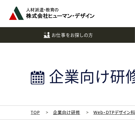
ペ
ー
ジ
ト
ッ
お仕事をお探しの方
プ
へ
企業向け研
TOP
企業向け研修
Web・DTPデザイン