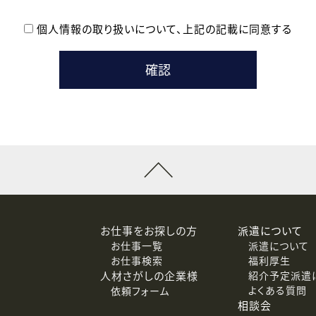
個人情報の取り扱いについて、
上記の記載に同意する
登録時の参考情報として利用いたします。
メールのいずれかの方法といたします。
ている企業の皆様
るために利用いたします。
メールのいずれかの方法といたします。
］での講座受講を検討されている皆様
連絡のために利用いたします。
回答するために利用いたします。
メールのいずれかの方法といたします。
令等の規定に従う場合を除き、ご本人の同意を得ずに第三者に提供
お仕事をお探しの方
派遣について
お仕事一覧
派遣について
価基準を満たした委託先に、個人情報を委託する場合があります。
お仕事検索
福利厚生
人材さがしの企業様
紹介予定派遣
よくある質問
依頼フォーム
等（利用目的の通知、開示、訂正、追加または削除、利用の停止、
相談会