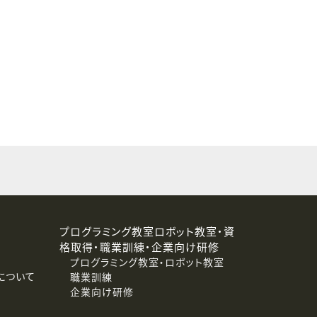
することはありません。
プログラミング教室ロボット教室・資
格取得・職業訓練・企業向け研修
プログラミング教室・ロボット教室
について
職業訓練
企業向け研修
消去および第三者への提供停止）