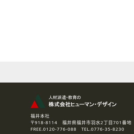
( 2 ) 派遣登録を希望される皆様
本登録に関するご連絡および本
なお、ご連絡手段は、電話・Ｅ
( 3 ) スタッフ派遣を検討され
お問い合わせの内容に回答す
なお、ご連絡手段は、電話・Ｅ
( 4 ) LEC福井南校「提携校
資料送付、受講相談に関するご
その他、お問い合わせの内容に
なお、ご連絡手段は、電話・Ｅ
2.個人情報の第三者提供
ご提供いただいた個人情報は、法
3.個人情報の取り扱いの委託
弊社の定める個人情報保護の評
福井本社
4.個人情報の開示等について
〒918-8114
福井県福井市羽水2丁目701番地
ご提供いただいた個人情報の開示
FREE.
0120-776-088 TEL.
0776-35-8230