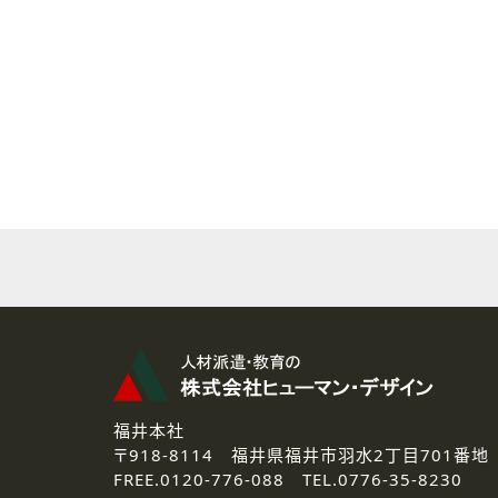
( 2 ) 派遣登録を希望される皆様
本登録に関するご連絡および本
なお、ご連絡手段は、電話・Ｅ
( 3 ) スタッフ派遣を検討され
お問い合わせの内容に回答す
なお、ご連絡手段は、電話・Ｅ
( 4 ) LEC福井南校「提携校
資料送付、受講相談に関するご
その他、お問い合わせの内容に
なお、ご連絡手段は、電話・Ｅ
2.個人情報の第三者提供
ご提供いただいた個人情報は、法
3.個人情報の取り扱いの委託
弊社の定める個人情報保護の評
福井本社
4.個人情報の開示等について
〒918-8114
福井県福井市羽水2丁目701番地
ご提供いただいた個人情報の開示
FREE.
0120-776-088 TEL.
0776-35-8230