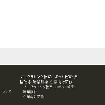
することはありません。
プログラミング教室ロボット教室・資
格取得・職業訓練・企業向け研修
プログラミング教室・ロボット教室
について
職業訓練
企業向け研修
消去および第三者への提供停止）