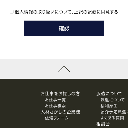
個人情報の取り扱いについて、
上記の記載に同意する
登録時の参考情報として利用いたします。
メールのいずれかの方法といたします。
ている企業の皆様
るために利用いたします。
メールのいずれかの方法といたします。
］での講座受講を検討されている皆様
連絡のために利用いたします。
回答するために利用いたします。
メールのいずれかの方法といたします。
令等の規定に従う場合を除き、ご本人の同意を得ずに第三者に提供
お仕事をお探しの方
派遣について
お仕事一覧
派遣について
価基準を満たした委託先に、個人情報を委託する場合があります。
お仕事検索
福利厚生
人材さがしの企業様
紹介予定派遣
よくある質問
依頼フォーム
等（利用目的の通知、開示、訂正、追加または削除、利用の停止、
相談会