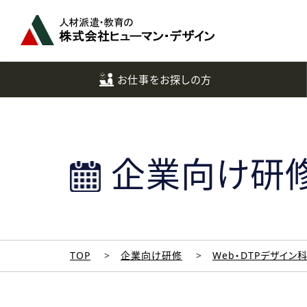
ペ
ー
ジ
ト
ッ
お仕事をお探しの方
プ
へ
企業向け研
TOP
企業向け研修
Web・DTPデザイン