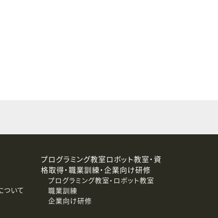
することはありません。
プログラミング教室ロボット教室・資
格取得・職業訓練・企業向け研修
プログラミング教室・ロボット教室
について
職業訓練
企業向け研修
消去および第三者への提供停止）