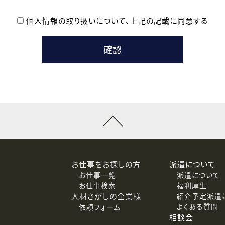
個人情報の取り扱いについて、
上記の記載に同意する
登録時の参考情報として利用いたします。
メールのいずれかの方法といたします。
ている企業の皆様
るために利用いたします。
メールのいずれかの方法といたします。
］での講座受講を検討されている皆様
連絡のために利用いたします。
回答するために利用いたします。
メールのいずれかの方法といたします。
令等の規定に従う場合を除き、ご本人の同意を得ずに第三者に提供
お仕事をお探しの方
派遣について
お仕事一覧
派遣について
価基準を満たした委託先に、個人情報を委託する場合があります。
お仕事検索
福利厚生
人材さがしの企業様
紹介予定派遣
よくある質問
依頼フォーム
等（利用目的の通知、開示、訂正、追加または削除、利用の停止、
相談会