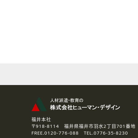
( 2 ) 派遣登録を希望される皆様
本登録に関するご連絡および本
なお、ご連絡手段は、電話・Ｅ
( 3 ) スタッフ派遣を検討され
お問い合わせの内容に回答す
なお、ご連絡手段は、電話・Ｅ
( 4 ) LEC福井南校「提携校
資料送付、受講相談に関するご
その他、お問い合わせの内容に
なお、ご連絡手段は、電話・Ｅ
2.個人情報の第三者提供
ご提供いただいた個人情報は、法
3.個人情報の取り扱いの委託
弊社の定める個人情報保護の評
福井本社
4.個人情報の開示等について
〒918-8114
福井県福井市羽水2丁目701番地
ご提供いただいた個人情報の開示
FREE.
0120-776-088 TEL.
0776-35-8230