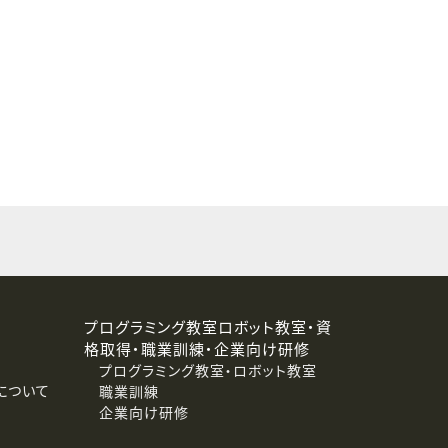
することはありません。
プログラミング教室ロボット教室・資
格取得・職業訓練・企業向け研修
プログラミング教室・ロボット教室
について
職業訓練
企業向け研修
消去および第三者への提供停止）