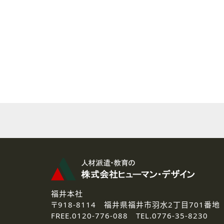
( 2 ) 派遣登録を希望される皆様
本登録に関するご連絡および本
なお、ご連絡手段は、電話・Ｅ
( 3 ) スタッフ派遣を検討され
お問い合わせの内容に回答す
なお、ご連絡手段は、電話・Ｅ
( 4 ) LEC福井南校「提携校
資料送付、受講相談に関するご
その他、お問い合わせの内容に
なお、ご連絡手段は、電話・Ｅ
2.個人情報の第三者提供
ご提供いただいた個人情報は、法
3.個人情報の取り扱いの委託
弊社の定める個人情報保護の評
福井本社
4.個人情報の開示等について
〒918-8114
福井県福井市羽水2丁目701番地
ご提供いただいた個人情報の開示
FREE.
0120-776-088 TEL.
0776-35-8230