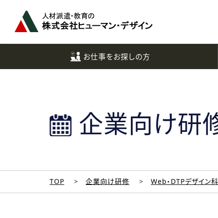
ペ
ー
ジ
ト
ッ
お仕事をお探しの方
プ
へ
企業向け研
TOP
企業向け研修
Web・DTPデザイン