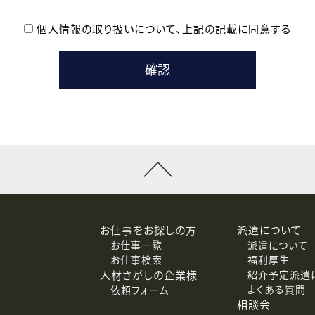
個人情報の取り扱いについて、
上記の記載に同意する
登録時の参考情報として利用いたします。
メールのいずれかの方法といたします。
ている企業の皆様
るために利用いたします。
メールのいずれかの方法といたします。
］での講座受講を検討されている皆様
連絡のために利用いたします。
回答するために利用いたします。
メールのいずれかの方法といたします。
令等の規定に従う場合を除き、ご本人の同意を得ずに第三者に提供
お仕事をお探しの方
派遣について
お仕事一覧
派遣について
価基準を満たした委託先に、個人情報を委託する場合があります。
お仕事検索
福利厚生
人材さがしの企業様
紹介予定派遣
よくある質問
依頼フォーム
等（利用目的の通知、開示、訂正、追加または削除、利用の停止、
相談会