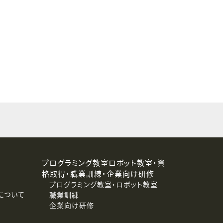
することはありません。
プログラミング教室ロボット教室・資
格取得・職業訓練・企業向け研修
プログラミング教室・ロボット教室
について
職業訓練
企業向け研修
消去および第三者への提供停止）