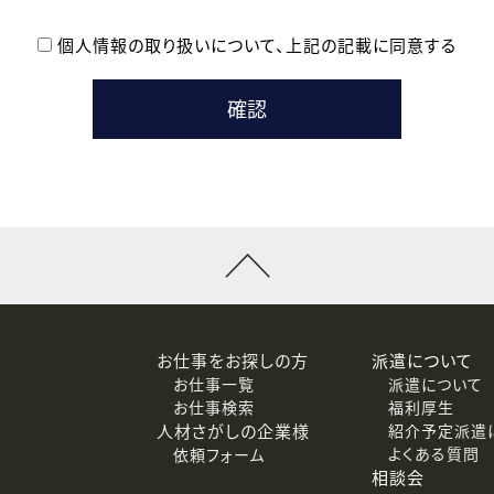
個人情報の取り扱いについて、
上記の記載に同意する
登録時の参考情報として利用いたします。
メールのいずれかの方法といたします。
ている企業の皆様
るために利用いたします。
メールのいずれかの方法といたします。
］での講座受講を検討されている皆様
連絡のために利用いたします。
回答するために利用いたします。
メールのいずれかの方法といたします。
令等の規定に従う場合を除き、ご本人の同意を得ずに第三者に提供
お仕事をお探しの方
派遣について
お仕事一覧
派遣について
価基準を満たした委託先に、個人情報を委託する場合があります。
お仕事検索
福利厚生
人材さがしの企業様
紹介予定派遣
よくある質問
依頼フォーム
等（利用目的の通知、開示、訂正、追加または削除、利用の停止、
相談会