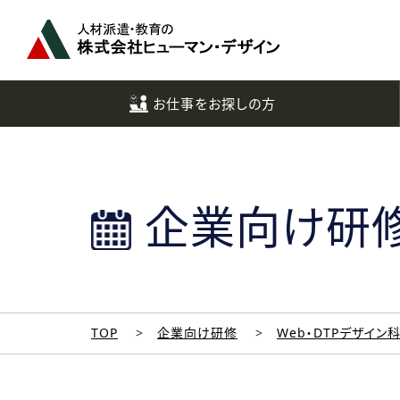
ペ
ー
ジ
ト
ッ
お仕事をお探しの方
プ
へ
企業向け研
TOP
企業向け研修
Web・DTPデザイン