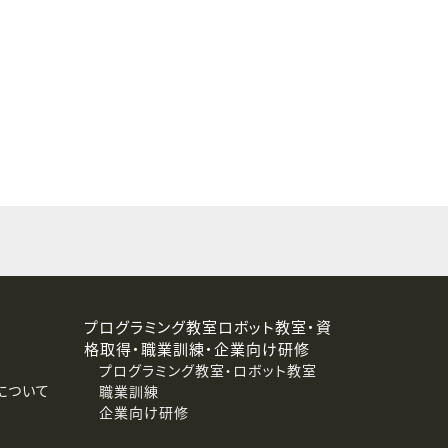
することはありません。
プログラミング教室ロボット教室・資
格取得・職業訓練・企業向け研修
プログラミング教室・ロボット教室
について
職業訓練
企業向け研修
消去および第三者への提供停止）