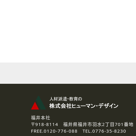
( 2 ) 派遣登録を希望される皆様
本登録に関するご連絡および本
なお、ご連絡手段は、電話・Ｅ
( 3 ) スタッフ派遣を検討され
お問い合わせの内容に回答す
なお、ご連絡手段は、電話・Ｅ
( 4 ) LEC福井南校「提携校
資料送付、受講相談に関するご
その他、お問い合わせの内容に
なお、ご連絡手段は、電話・Ｅ
2.個人情報の第三者提供
ご提供いただいた個人情報は、法
3.個人情報の取り扱いの委託
弊社の定める個人情報保護の評
福井本社
4.個人情報の開示等について
〒918-8114
福井県福井市羽水2丁目701番地
ご提供いただいた個人情報の開示
FREE.
0120-776-088 TEL.
0776-35-8230