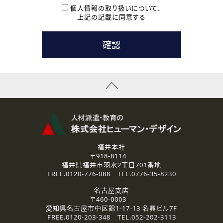
本登録に関するご連絡および本登録時の参考情報として利
個人情報の取り扱いについて、
用いたします。
上記の記載に同意する
なお、ご連絡手段は、電話・Ｅメールのいずれかの方法とい
たします。
( 3 ) スタッフ派遣を検討されている企業の皆様
お問い合わせの内容に回答するために利用いたします。
なお、ご連絡手段は、電話・Ｅメールのいずれかの方法とい
たします。
( 4 ) LEC福井南校「提携校］での講座受講を検討されている皆
様
資料送付、受講相談に関するご連絡のために利用いたしま
す。
その他、お問い合わせの内容に回答するために利用いたし
ます。
なお、ご連絡手段は、電話・Ｅメールのいずれかの方法とい
たします。
福井本社
〒918-8114
2.個人情報の第三者提供
福井県福井市羽水2丁目701番地
ご提供いただいた個人情報は、法令等の規定に従う場合を除き、
FREE.
0120-776-088
TEL.
0776-35-8230
ご本人の同意を得ずに第三者に提供することはありません。
名古屋支店
〒460-0003
3.個人情報の取り扱いの委託
愛知県名古屋市中区錦1-17-13 名興ビル7F
弊社の定める個人情報保護の評価基準を満たした委託先に、個
FREE.
0120-203-348
TEL.
052-202-3113
人情報を委託する場合があります。