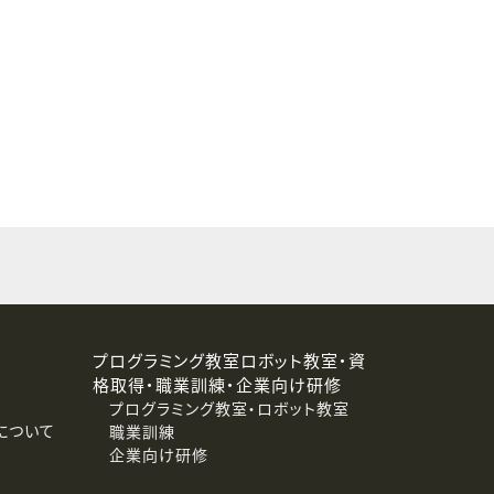
することはありません。
プログラミング教室ロボット教室・資
格取得・職業訓練・企業向け研修
プログラミング教室・ロボット教室
について
職業訓練
企業向け研修
消去および第三者への提供停止）