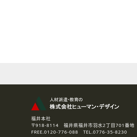
( 2 ) 派遣登録を希望される皆様
本登録に関するご連絡および本
なお、ご連絡手段は、電話・Ｅ
( 3 ) スタッフ派遣を検討され
お問い合わせの内容に回答す
なお、ご連絡手段は、電話・Ｅ
( 4 ) LEC福井南校「提携校
資料送付、受講相談に関するご
その他、お問い合わせの内容に
なお、ご連絡手段は、電話・Ｅ
2.個人情報の第三者提供
ご提供いただいた個人情報は、法
3.個人情報の取り扱いの委託
弊社の定める個人情報保護の評
福井本社
4.個人情報の開示等について
〒918-8114
福井県福井市羽水2丁目701番地
ご提供いただいた個人情報の開示
FREE.
0120-776-088 TEL.
0776-35-8230