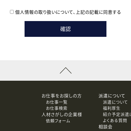
個人情報の取り扱いについて、
上記の記載に同意する
登録時の参考情報として利用いたします。
メールのいずれかの方法といたします。
ている企業の皆様
るために利用いたします。
メールのいずれかの方法といたします。
］での講座受講を検討されている皆様
連絡のために利用いたします。
回答するために利用いたします。
メールのいずれかの方法といたします。
令等の規定に従う場合を除き、ご本人の同意を得ずに第三者に提供
お仕事をお探しの方
派遣について
お仕事一覧
派遣について
価基準を満たした委託先に、個人情報を委託する場合があります。
お仕事検索
福利厚生
人材さがしの企業様
紹介予定派遣
よくある質問
依頼フォーム
等（利用目的の通知、開示、訂正、追加または削除、利用の停止、
相談会