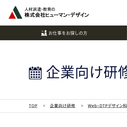
ペ
ー
ジ
ト
ッ
お仕事をお探しの方
プ
へ
企業向け研
TOP
企業向け研修
Web・DTPデザイン