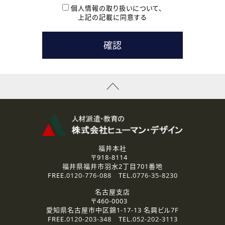
本登録に関するご連絡および本登録時の参考情報として利
個人情報の取り扱いについて、
用いたします。
上記の記載に同意する
なお、ご連絡手段は、電話・Ｅメールのいずれかの方法とい
たします。
( 3 ) スタッフ派遣を検討されている企業の皆様
お問い合わせの内容に回答するために利用いたします。
なお、ご連絡手段は、電話・Ｅメールのいずれかの方法とい
たします。
( 4 ) LEC福井南校「提携校］での講座受講を検討されている皆
様
資料送付、受講相談に関するご連絡のために利用いたしま
す。
その他、お問い合わせの内容に回答するために利用いたし
ます。
なお、ご連絡手段は、電話・Ｅメールのいずれかの方法とい
たします。
福井本社
〒918-8114
2.個人情報の第三者提供
福井県福井市羽水2丁目701番地
ご提供いただいた個人情報は、法令等の規定に従う場合を除き、
FREE.
0120-776-088
TEL.
0776-35-8230
ご本人の同意を得ずに第三者に提供することはありません。
名古屋支店
〒460-0003
3.個人情報の取り扱いの委託
愛知県名古屋市中区錦1-17-13 名興ビル7F
弊社の定める個人情報保護の評価基準を満たした委託先に、個
FREE.
0120-203-348
TEL.
052-202-3113
人情報を委託する場合があります。