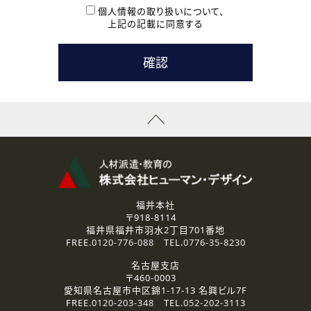
本登録に関するご連絡および本登録時の参考情報として利
個人情報の取り扱いについて、
用いたします。
上記の記載に同意する
なお、ご連絡手段は、電話・Ｅメールのいずれかの方法とい
たします。
( 3 ) スタッフ派遣を検討されている企業の皆様
お問い合わせの内容に回答するために利用いたします。
なお、ご連絡手段は、電話・Ｅメールのいずれかの方法とい
たします。
( 4 ) LEC福井南校「提携校］での講座受講を検討されている皆
様
資料送付、受講相談に関するご連絡のために利用いたしま
す。
その他、お問い合わせの内容に回答するために利用いたし
ます。
なお、ご連絡手段は、電話・Ｅメールのいずれかの方法とい
たします。
福井本社
〒918-8114
2.個人情報の第三者提供
福井県福井市羽水2丁目701番地
ご提供いただいた個人情報は、法令等の規定に従う場合を除き、
FREE.
0120-776-088
TEL.
0776-35-8230
ご本人の同意を得ずに第三者に提供することはありません。
名古屋支店
〒460-0003
3.個人情報の取り扱いの委託
愛知県名古屋市中区錦1-17-13 名興ビル7F
弊社の定める個人情報保護の評価基準を満たした委託先に、個
FREE.
0120-203-348
TEL.
052-202-3113
人情報を委託する場合があります。