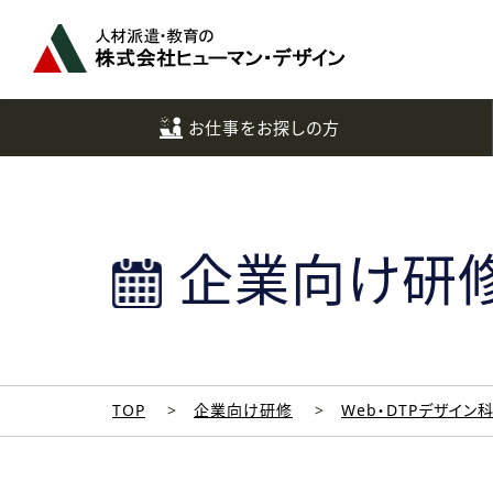
ペ
ー
ジ
ト
ッ
お仕事をお探しの方
プ
へ
企業向け研
TOP
企業向け研修
Web・DTPデザイン