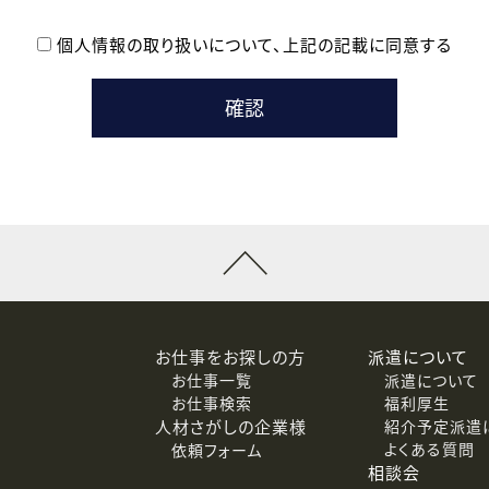
個人情報の取り扱いについて、
上記の記載に同意する
登録時の参考情報として利用いたします。
メールのいずれかの方法といたします。
ている企業の皆様
るために利用いたします。
メールのいずれかの方法といたします。
］での講座受講を検討されている皆様
連絡のために利用いたします。
回答するために利用いたします。
メールのいずれかの方法といたします。
令等の規定に従う場合を除き、ご本人の同意を得ずに第三者に提供
お仕事をお探しの方
派遣について
お仕事一覧
派遣について
価基準を満たした委託先に、個人情報を委託する場合があります。
お仕事検索
福利厚生
人材さがしの企業様
紹介予定派遣
よくある質問
依頼フォーム
等（利用目的の通知、開示、訂正、追加または削除、利用の停止、
相談会