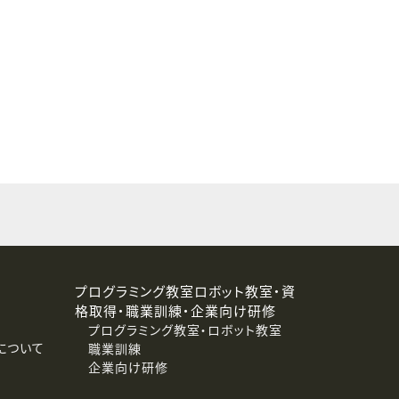
することはありません。
プログラミング教室ロボット教室・資
格取得・職業訓練・企業向け研修
プログラミング教室・ロボット教室
について
職業訓練
企業向け研修
消去および第三者への提供停止）