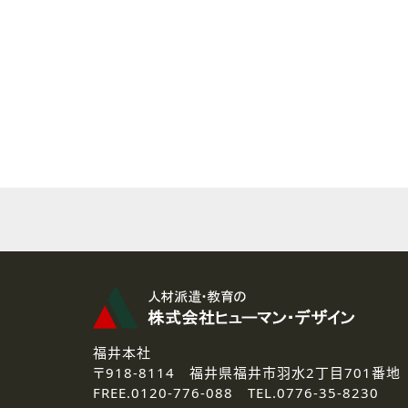
( 2 ) 派遣登録を希望される皆様
本登録に関するご連絡および本
なお、ご連絡手段は、電話・Ｅ
( 3 ) スタッフ派遣を検討され
お問い合わせの内容に回答す
なお、ご連絡手段は、電話・Ｅ
( 4 ) LEC福井南校「提携校
資料送付、受講相談に関するご
その他、お問い合わせの内容に
なお、ご連絡手段は、電話・Ｅ
2.個人情報の第三者提供
ご提供いただいた個人情報は、法
3.個人情報の取り扱いの委託
弊社の定める個人情報保護の評
福井本社
4.個人情報の開示等について
〒918-8114
福井県福井市羽水2丁目701番地
ご提供いただいた個人情報の開示
FREE.
0120-776-088 TEL.
0776-35-8230