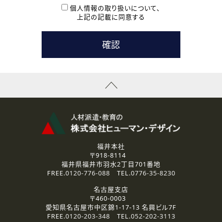
本登録に関するご連絡および本登録時の参考情報として利
個人情報の取り扱いについて、
用いたします。
上記の記載に同意する
なお、ご連絡手段は、電話・Ｅメールのいずれかの方法とい
たします。
( 3 ) スタッフ派遣を検討されている企業の皆様
お問い合わせの内容に回答するために利用いたします。
なお、ご連絡手段は、電話・Ｅメールのいずれかの方法とい
たします。
( 4 ) LEC福井南校「提携校］での講座受講を検討されている皆
様
資料送付、受講相談に関するご連絡のために利用いたしま
す。
その他、お問い合わせの内容に回答するために利用いたし
ます。
なお、ご連絡手段は、電話・Ｅメールのいずれかの方法とい
たします。
福井本社
〒918-8114
2.個人情報の第三者提供
福井県福井市羽水2丁目701番地
ご提供いただいた個人情報は、法令等の規定に従う場合を除き、
FREE.
0120-776-088
TEL.
0776-35-8230
ご本人の同意を得ずに第三者に提供することはありません。
名古屋支店
〒460-0003
3.個人情報の取り扱いの委託
愛知県名古屋市中区錦1-17-13 名興ビル7F
弊社の定める個人情報保護の評価基準を満たした委託先に、個
FREE.
0120-203-348
TEL.
052-202-3113
人情報を委託する場合があります。