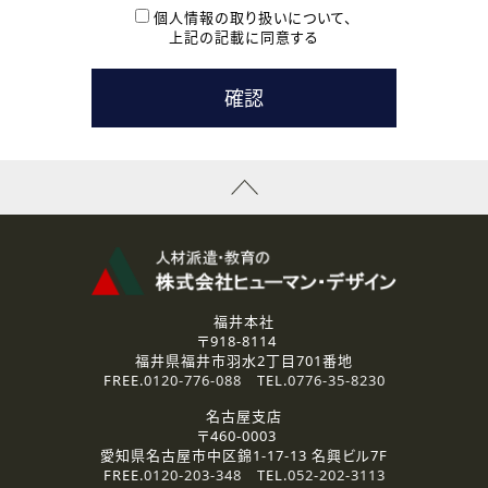
本登録に関するご連絡および本登録時の参考情報として利
個人情報の取り扱いについて、
用いたします。
上記の記載に同意する
なお、ご連絡手段は、電話・Ｅメールのいずれかの方法とい
たします。
( 3 ) スタッフ派遣を検討されている企業の皆様
お問い合わせの内容に回答するために利用いたします。
なお、ご連絡手段は、電話・Ｅメールのいずれかの方法とい
たします。
( 4 ) LEC福井南校「提携校］での講座受講を検討されている皆
様
資料送付、受講相談に関するご連絡のために利用いたしま
す。
その他、お問い合わせの内容に回答するために利用いたし
ます。
なお、ご連絡手段は、電話・Ｅメールのいずれかの方法とい
たします。
福井本社
〒918-8114
2.個人情報の第三者提供
福井県福井市羽水2丁目701番地
ご提供いただいた個人情報は、法令等の規定に従う場合を除き、
FREE.
0120-776-088
TEL.
0776-35-8230
ご本人の同意を得ずに第三者に提供することはありません。
名古屋支店
〒460-0003
3.個人情報の取り扱いの委託
愛知県名古屋市中区錦1-17-13 名興ビル7F
弊社の定める個人情報保護の評価基準を満たした委託先に、個
FREE.
0120-203-348
TEL.
052-202-3113
人情報を委託する場合があります。