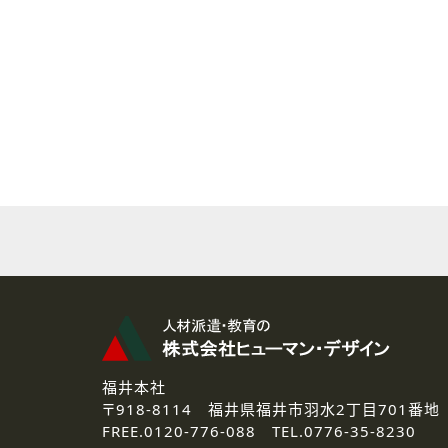
( 2 ) 派遣登録を希望される皆様
本登録に関するご連絡および本
なお、ご連絡手段は、電話・Ｅ
( 3 ) スタッフ派遣を検討され
お問い合わせの内容に回答す
なお、ご連絡手段は、電話・Ｅ
( 4 ) LEC福井南校「提携校
資料送付、受講相談に関するご
その他、お問い合わせの内容に
なお、ご連絡手段は、電話・Ｅ
2.個人情報の第三者提供
ご提供いただいた個人情報は、法
3.個人情報の取り扱いの委託
弊社の定める個人情報保護の評
福井本社
4.個人情報の開示等について
〒918-8114
福井県福井市羽水2丁目701番地
ご提供いただいた個人情報の開示
FREE.
0120-776-088 TEL.
0776-35-8230