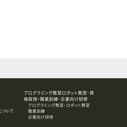
することはありません。
プログラミング教室ロボット教室・資
格取得・職業訓練・企業向け研修
プログラミング教室・ロボット教室
について
職業訓練
企業向け研修
消去および第三者への提供停止）