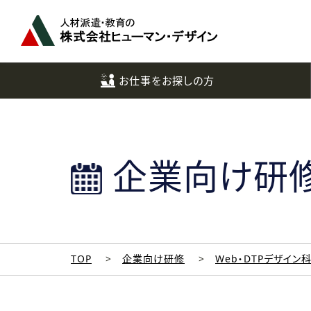
ペ
ー
ジ
ト
ッ
お仕事をお探しの方
プ
へ
企業向け研
TOP
企業向け研修
Web・DTPデザイン