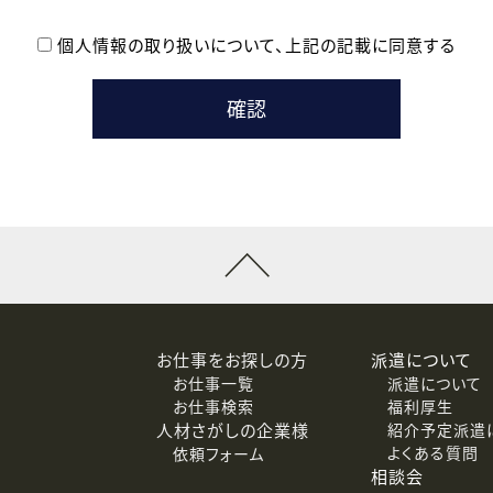
個人情報の取り扱いについて、
上記の記載に同意する
登録時の参考情報として利用いたします。
メールのいずれかの方法といたします。
ている企業の皆様
るために利用いたします。
メールのいずれかの方法といたします。
］での講座受講を検討されている皆様
連絡のために利用いたします。
回答するために利用いたします。
メールのいずれかの方法といたします。
令等の規定に従う場合を除き、ご本人の同意を得ずに第三者に提供
お仕事をお探しの方
派遣について
お仕事一覧
派遣について
価基準を満たした委託先に、個人情報を委託する場合があります。
お仕事検索
福利厚生
人材さがしの企業様
紹介予定派遣
よくある質問
依頼フォーム
等（利用目的の通知、開示、訂正、追加または削除、利用の停止、
相談会