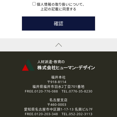
本登録に関するご連絡および本登録時の参考情報として利
個人情報の取り扱いについて、
用いたします。
上記の記載に同意する
なお、ご連絡手段は、電話・Ｅメールのいずれかの方法とい
たします。
( 3 ) スタッフ派遣を検討されている企業の皆様
お問い合わせの内容に回答するために利用いたします。
なお、ご連絡手段は、電話・Ｅメールのいずれかの方法とい
たします。
( 4 ) LEC福井南校「提携校］での講座受講を検討されている皆
様
資料送付、受講相談に関するご連絡のために利用いたしま
す。
その他、お問い合わせの内容に回答するために利用いたし
ます。
なお、ご連絡手段は、電話・Ｅメールのいずれかの方法とい
たします。
福井本社
〒918-8114
2.個人情報の第三者提供
福井県福井市羽水2丁目701番地
ご提供いただいた個人情報は、法令等の規定に従う場合を除き、
FREE.
0120-776-088
TEL.
0776-35-8230
ご本人の同意を得ずに第三者に提供することはありません。
名古屋支店
〒460-0003
3.個人情報の取り扱いの委託
愛知県名古屋市中区錦1-17-13 名興ビル7F
弊社の定める個人情報保護の評価基準を満たした委託先に、個
FREE.
0120-203-348
TEL.
052-202-3113
人情報を委託する場合があります。